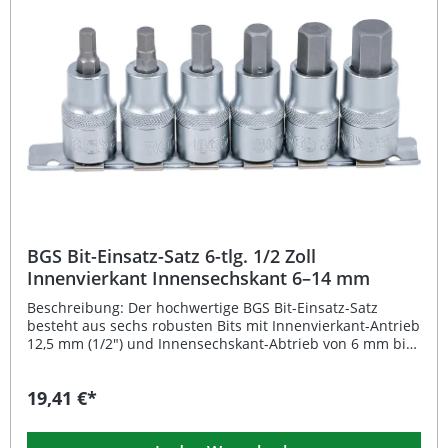
lange Lebensdauer Präzise gefertigte T-Profil-Bits mit
Bohrung (T15–T50) Verchromte, matte Oberfläche gegen
Korrosion Rändelung für sicheren Griff und schnelles
Wechseln Inklusive Metallschiene zur geordneten
Aufbewahrung Lieferumfang: 1 x Bit-Einsatz-Satz, 7-teilig
(T15, T20, T25, T30, T40, T45, T50) 1 x Metallschiene zur
Aufbewahrung
BGS Bit-Einsatz-Satz 6-tlg. 1/2 Zoll
Innenvierkant Innensechskant 6–14 mm
Beschreibung: Der hochwertige BGS Bit-Einsatz-Satz
besteht aus sechs robusten Bits mit Innenvierkant-Antrieb
12,5 mm (1/2") und Innensechskant-Abtrieb von 6 mm bis
14 mm. Die Einsätze sind aus haltbarem Chrom-
Vanadium-Stahl gefertigt und zusätzlich matt verchromt,
19,41 €*
was für eine besonders hohe Korrosionsbeständigkeit und
Langlebigkeit sorgt. Dank der praktischen Rändelung
können die Bits sicher und komfortabel gehandhabt