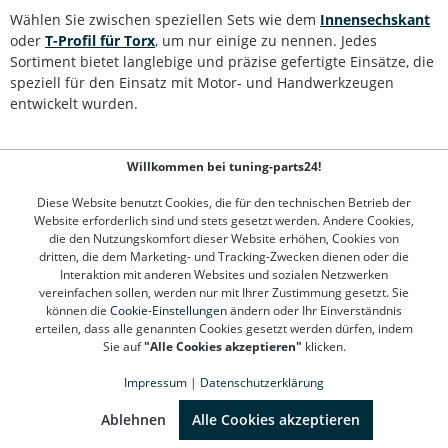
TPS40, Länge: 55 mm, mit Stirnlochbohrung 1 Bit-Einsatz
Wählen Sie zwischen speziellen Sets wie dem
Innensechskant
TPS45, Länge: 55 mm, mit Stirnlochbohrung 1 Bit-Einsatz
oder
T-Profil für Torx
, um nur einige zu nennen. Jedes
TPS50, Länge: 55 mm, mit Stirnlochbohrung 1 Bit-Einsatz
TPS55, Länge: 55 mm, mit Stirnlochbohrung 1 Bit-Einsatz
Sortiment bietet langlebige und präzise gefertigte Einsätze, die
TPS60, Länge: 55 mm, mit Stirnlochbohrung 1 Bit-Einsatz
speziell für den Einsatz mit Motor- und Handwerkzeugen
TPS70, Länge: 55 mm, mit Stirnlochbohrung 1 Bit-Einsatz
entwickelt wurden.
TPS20, Länge: 100 mm, mit Stirnlochbohrung 1 Bit-Einsatz
TPS25, Länge: 100 mm, mit Stirnlochbohrung 1 Bit-Einsatz
TPS27, Länge: 100 mm, mit Stirnlochbohrung 1 Bit-Einsatz
Willkommen bei tuning-parts24!
TPS30, Länge: 100 mm, mit Stirnlochbohrung 1 Bit-Einsatz
Kontakt
TPS40, Länge: 100 mm, mit Stirnlochbohrung 1 Bit-Einsatz
Diese Website benutzt Cookies, die für den technischen Betrieb der
TPS45, Länge: 100 mm, mit Stirnlochbohrung 1 Bit-Einsatz
Kundenservice
Website erforderlich sind und stets gesetzt werden. Andere Cookies,
TPS50, Länge: 100 mm, mit Stirnlochbohrung 1 Bit-Einsatz
die den Nutzungskomfort dieser Website erhöhen, Cookies von
TPS55, Länge: 100 mm, mit Stirnlochbohrung 1 Bit-Einsatz
dritten, die dem Marketing- und Tracking-Zwecken dienen oder die
TPS60, Länge: 100 mm, mit Stirnlochbohrung 1 Bit-Einsatz
Informationen
Interaktion mit anderen Websites und sozialen Netzwerken
TPS70, Länge: 100 mm, mit Stirnlochbohrung 1 Bit-Einsatz
vereinfachen sollen, werden nur mit Ihrer Zustimmung gesetzt. Sie
TPS40, Länge: 140 mm, mit Stirnlochbohrung 1 Bit-Einsatz
Top Marken
können die
Cookie-Einstellungen
ändern oder Ihr Einverständnis
TPS45, Länge: 140 mm, mit Stirnlochbohrung 1 Bit-Einsatz
erteilen, dass alle genannten Cookies gesetzt werden dürfen, indem
TPS50, Länge: 140 mm, mit Stirnlochbohrung 1 Bit-Einsatz
Sie auf
"Alle Cookies akzeptieren"
klicken.
TPS55, Länge: 140 mm, mit Stirnlochbohrung 1 Bit-Einsatz
TPS60, Länge: 140 mm, mit Stirnlochbohrung 1 Bit-Einsatz
Impressum
|
Datenschutzerklärung
TPS70, Länge: 140 mm, mit Stirnlochbohrung 1 Bit-Einsatz
TPS40, Länge: 200 mm, mit Stirnlochbohrung 1 Bit-Einsatz
SEHR GUT
(4.78 / 5)
aus
1310
Bewertungen bei: google.de, shopvote.de ⓘ
Ablehnen
Alle Cookies akzeptieren
TPS45, Länge: 200 mm, mit Stirnlochbohrung 1 Bit-Einsatz
Informationen zur Echtheit der Bewertungen
TPS50, Länge: 200 mm, mit Stirnlochbohrung 1 Bit-Einsatz