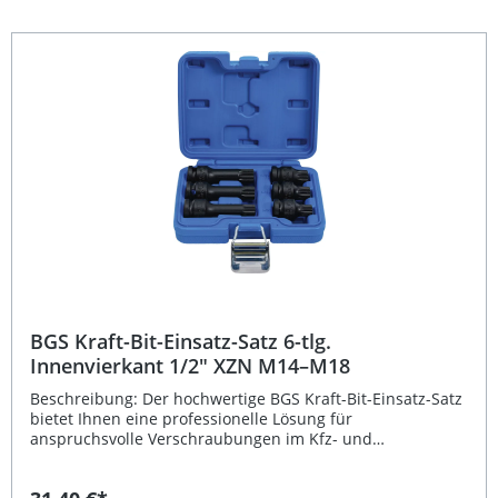
(40 mm) und lange (75 mm) Ausführung für vielseitige
Anwendung Innenvierkant-Antrieb 12,5 mm (1/2 Zoll) mit
Innenvielzahn-Profil (XZN) Geeignet für Hand- und
Schlagschrauberbetrieb Sichere Fixierung durch
Aufnahme für Arretierstift und Gummiring Lieferumfang:
Kraft-Bit-Einsatz (40 mm): M12, M14, M16, M18 Kraft-Bit-
Einsatz (75 mm): M12, M14, M16, M18
BGS Kraft-Bit-Einsatz-Satz 6-tlg.
Innenvierkant 1/2" XZN M14–M18
Beschreibung: Der hochwertige BGS Kraft-Bit-Einsatz-Satz
bietet Ihnen eine professionelle Lösung für
anspruchsvolle Verschraubungen im Kfz- und
Maschinenbereich. Die sechs präzise gefertigten
Innenvielzahn-Bits (für XZN) aus robustem Chrom-