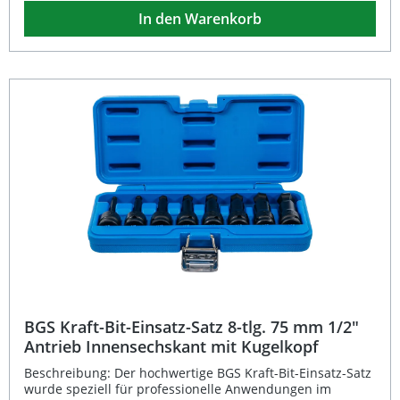
beim Einbau einer neuen Kupplung an Ford Power Shift
In den Warenkorb
DPS6 bzw. 6DCT250 Getrieben. Der Einsatz besteht aus
robustem Chrom-Vanadium-Stahl (S2) und überzeugt
durch seine präzise Passform und hohe Langlebigkeit.
Dank des Innenvielzahn-Profils (XZN) und des 10 mm (3/8")
Innenvierkant-Antriebs ist das Werkzeug optimal für
professionelle Werkstätten und ambitionierte Schrauber
geeignet. Es ersetzt OEM 307-677 und ist unverzichtbar
für präzise Montagearbeiten am Getriebe. Passgenau für
Ford Power Shift DPS6 / 6DCT250 Getriebe Aus
langlebigem Chrom-Vanadium-Stahl (S2) gefertigt
Innenvielzahn-Profil (XZN) mit 10 mm (3/8") Innenvierkant
Ideal zum Zurücksetzen des Hebel-Aktuators bei
Kupplungseinbau Ersetzt OEM Werkzeug 307-677
Lieferumfang: 1 × Spezial-Bit-Einsatz Innenvierkant 10 mm
(3/8") Innenvielzahn (XZN)
BGS Kraft-Bit-Einsatz-Satz 8-tlg. 75 mm 1/2"
Antrieb Innensechskant mit Kugelkopf
Beschreibung: Der hochwertige BGS Kraft-Bit-Einsatz-Satz
wurde speziell für professionelle Anwendungen im