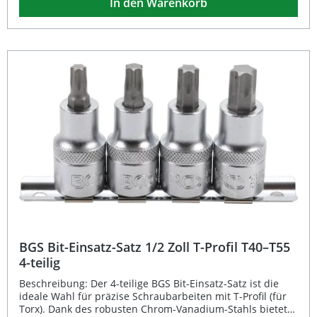
In den Warenkorb
werden. Der Satz eignet sich ideal für professionelle
Werkstätten ebenso wie für ambitionierte Heimwerker. 6-
teiliger Bit-Satz aus Chrom-Vanadium-Stahl für maximale
Haltbarkeit Innenvierkant 12,5 mm (1/2") mit
Innensechskant-Einsätzen 6–14 mm Matt verchromte
Oberfläche für optimalen Rostschutz Rändelung für
sicheren Griff und einfache Handhabung Ideal für den
Einsatz in Werkstatt und Heimgebrauch Lieferumfang: 6 x
Bit-Einsätze mit Antrieb Innenvierkant 12,5 mm (1/2")
Innensechskant-Größen: 6 mm, 7 mm, 8 mm, 10 mm,
12 mm, 14 mm
BGS Bit-Einsatz-Satz 1/2 Zoll T-Profil T40–T55
4-teilig
Beschreibung: Der 4-teilige BGS Bit-Einsatz-Satz ist die
ideale Wahl für präzise Schraubarbeiten mit T-Profil (für
Torx). Dank des robusten Chrom-Vanadium-Stahls bietet