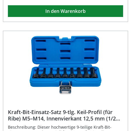
Schlagschrauberbetrieb. Die präzise Passform der
Innenvierkant-Aufnahme (1/2 Zoll bzw. 12,5 mm)
In den Warenkorb
gewährleistet eine sichere Kraftübertragung. Der Satz
umfasst Bit-Einsätze für Innensechskant, T-Profil (für Torx)
und Innenvielzahn (für XZN) Schraubenköpfe. Alle
Einsätze sind in einem stabilen Kunststoffkoffer sicher
und übersichtlich angeordnet – eingeprägte
Größenangaben erleichtern das schnelle Auffinden des
passenden Werkzeugs. Dieser professionelle Satz ist die
ideale Lösung für präzises Arbeiten unter hoher
Belastung. Hochwertiger Chrom-Molybdän-Stahl für
maximale Lebensdauer Geeignet für Hand- und
Schlagschrauberbetrieb Präzise gefertigte Bit-Einsätze für
Torx, Innensechskant und XZN Übersichtliche
Aufbewahrung im stabilen Kunststoffkoffer Eingeprägte
Größenangaben für schnelles Arbeiten Lieferumfang: 9x
Kraft-Bit-Einsatz Innensechskant (5–19 mm) 9x Kraft-Bit-
Einsatz Innenvielzahn (XZN M5–M18) 9x Kraft-Bit-Einsatz
T-Profil (Torx T25–T80) Robuster Kunststoffkoffer mit
eingeprägten Größenangaben
Kraft-Bit-Einsatz-Satz 9-tlg. Keil-Profil (für
Ribe) M5–M14, Innenvierkant 12,5 mm (1/2
Zoll)
Beschreibung: Dieser hochwertige 9-teilige Kraft-Bit-