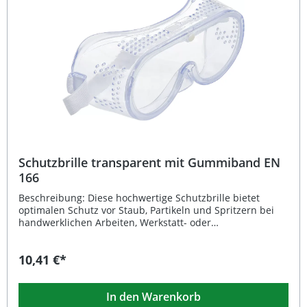
Schutzbrille transparent mit Gummiband EN
166
Beschreibung: Diese hochwertige Schutzbrille bietet
optimalen Schutz vor Staub, Partikeln und Spritzern bei
handwerklichen Arbeiten, Werkstatt- oder
Montageeinsätzen. Dank des weichen PVC-Rahmens und
der integrierten Belüftungslöcher genießen Sie höchsten
10,41 €*
Tragekomfort und eine beschlagfreie Sicht auch bei
längerer Nutzung. Die Schutzbrille ist dank des
elastischen Gummibands individuell anpassbar und
In den Warenkorb
bleibt sicher an ihrem Platz. Sie ist nach DIN ISO EN 166