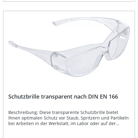
Einheitsgröße, während die weiche Schaumstoff-
Innenpolsterung hohen Tragekomfort selbst bei längeren
Arbeitszeiten bietet. Mit den Maßen 200 x 300 x 0,8 mm
bietet das Schild eine großzügige Abdeckung des
Gesichts. Gefertigt aus robustem Kunststoff und geprüft
nach EN 166 Norm ist es eine verlässliche
Schutzausrüstung für vielfältige Anwendungen. Klares,
transparentes Schild für optimale Sicht Bequeme
Schaumstoff-Polsterung für hohen Tragekomfort
Elastisches Kopfband – Einheitsgröße, über Brillen tragbar
Robuster Kunststoff, geprüft nach DIN EN 166 Leichtes
Gewicht (161 g) für ermüdungsfreies Tragen
Lieferumfang: 1x Gesichtsschutzschild transparent
Schutzbrille transparent nach DIN EN 166
Beschreibung: Diese transparente Schutzbrille bietet
Ihnen optimalen Schutz vor Staub, Spritzern und Partikeln
bei Arbeiten in der Werkstatt, im Labor oder auf der
Baustelle. Durch das große Sichtfeld sowie die klare, nicht
getönte Linse behalten Sie stets den Überblick. Das