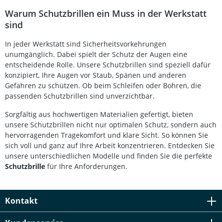
Reaktionszeit Variabel einstellbare Schutzstufen (DIN 9–
Warum Schutzbrillen ein Muss in der Werkstatt
13) und Empfindlichkeit Großes Sichtfeld von 98 x 40 mm
sind
für beste Sicht auf die Schweißnaht Ergonomisches
Design im edlen Carbonlook für hohen Tragekomfort
In jeder Werkstatt sind Sicherheitsvorkehrungen
Geeignet für MMA, MIG, MAG/CO₂, TIG sowie Plasma-
Schweißen und -Schneiden Lieferumfang: 1x automatisch
unumgänglich. Dabei spielt der Schutz der Augen eine
verdunkelnder Schweißerhelm im Carbonlook Integrierte
entscheidende Rolle. Unsere Schutzbrillen sind speziell dafür
Kunststoff-Schutzscheibe 110 x 90 mm
konzipiert, Ihre Augen vor Staub, Spänen und anderen
Bedienungsanleitung
Gefahren zu schützen. Ob beim Schleifen oder Bohren, die
passenden Schutzbrillen sind unverzichtbar.
Sorgfältig aus hochwertigen Materialien gefertigt, bieten
unsere Schutzbrillen nicht nur optimalen Schutz, sondern auch
hervorragenden Tragekomfort und klare Sicht. So können Sie
sich voll und ganz auf Ihre Arbeit konzentrieren. Entdecken Sie
unsere unterschiedlichen Modelle und finden Sie die perfekte
Schutzbrille
für Ihre Anforderungen.
Kontakt