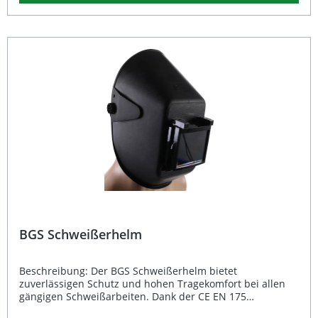
zertifiziert und somit für den professionellen
Arbeitseinsatz geeignet. Besonders praktisch: Die Brille ist
für Brillenträger geeignet, sodass Sie Ihre Sehhilfe
komfortabel darunter tragen können. Schutzbrille nach
EN 166 zertifiziert Transparentes Sichtfeld für klare Sicht
Beschlagfreie Nutzung durch Belüftungslöcher Weicher
PVC-Rahmen für hohen Tragekomfort Für Brillenträger
geeignet Lieferumfang: 1x Schutzbrille transparent mit
Gummiband
BGS Schweißerhelm
Beschreibung: Der BGS Schweißerhelm bietet
zuverlässigen Schutz und hohen Tragekomfort bei allen
gängigen Schweißarbeiten. Dank der CE EN 175
Zertifizierung erfüllt er wichtige Sicherheitsanforderungen