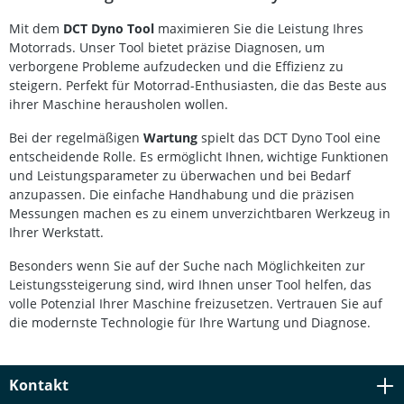
Vorderrad stillsteht. Normalerweise wird dafür ein
kostspieliges Honda-Diagnosetool benötigt – ein
Mit dem
DCT Dyno Tool
maximieren Sie die Leistung Ihres
erheblicher Aufwand besonders für kleinere
Motorrads. Unser Tool bietet präzise Diagnosen, um
Werkstätten.Mit dem Healtech DCT Tool steht Ihnen eine
schnelle und preiswerte Alternative zur Verfügung. Sie
verborgene Probleme aufzudecken und die Effizienz zu
schließen das Gerät einfach an den Diagnosestecker an
steigern. Perfekt für Motorrad-Enthusiasten, die das Beste aus
und können den Dyno-Modus innerhalb weniger
ihrer Maschine herausholen wollen.
Sekunden aktivieren – ganz ohne teure
Spezialausrüstung. Dadurch sparen Sie Zeit, Kosten und
Bei der regelmäßigen
Wartung
spielt das DCT Dyno Tool eine
vermeiden unnötigen Aufwand.Maße: 30 × 20 × 13 mm
entscheidende Rolle. Es ermöglicht Ihnen, wichtige Funktionen
(1,18 × 0,78 × 0,51 Zoll)Gewicht: 20 g (inklusive
und Leistungsparameter zu überwachen und bei Bedarf
Verdrahtung)Das DCT Dyno Tool ist passend für Honda
anzupassen. Die einfache Handhabung und die präzisen
Motorräder mit Doppelkupplungsgetriebe (DCT) und
ermöglicht eine zuverlässige sowie einfache Aktivierung
Messungen machen es zu einem unverzichtbaren Werkzeug in
des Dyno-Modus. Einfacher Anschluss über
Ihrer Werkstatt.
Diagnosestecker Aktiviert den Dyno-Modus in Sekunden
Kosteneffiziente Alternative zum Honda-Werkzeug Ideal
Besonders wenn Sie auf der Suche nach Möglichkeiten zur
für Werkstätten und Tuningspezialisten Kompakte
Leistungssteigerung sind, wird Ihnen unser Tool helfen, das
Bauweise mit nur 20 g Gewicht Lieferumfang: 1 × Healtech
volle Potenzial Ihrer Maschine freizusetzen. Vertrauen Sie auf
DCT Dyno Tool DCT-H01 Montage- und Bedienhinweise
die modernste Technologie für Ihre Wartung und Diagnose.
Kontakt