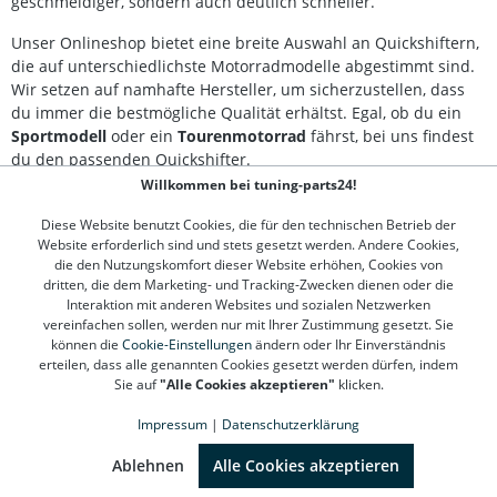
geschmeidiger, sondern auch deutlich schneller.
Quickshifter-System Passender Kabelbaum für Ihr
Motorradmodell enthalten Reiner Motorsportartikel –
Unser Onlineshop bietet eine breite Auswahl an Quickshiftern,
nicht für den Straßenverkehr zugelassen Lieferumfang:
Healtech Schaltautomat iQSE-W1 Modul QSX-F4B Sensor
die auf unterschiedlichste Motorradmodelle abgestimmt sind.
Motorradspezifischer Kabelbaum Montagezubehör
Wir setzen auf namhafte Hersteller, um sicherzustellen, dass
Englischsprachige Einbauanleitung
du immer die bestmögliche Qualität erhältst. Egal, ob du ein
Sportmodell
oder ein
Tourenmotorrad
fährst, bei uns findest
du den passenden Quickshifter.
Willkommen bei tuning-parts24!
Achte darauf, dass die Installation professionell durchgeführt
wird, damit die Langlebigkeit und die optimale Funktion des
Diese Website benutzt Cookies, die für den technischen Betrieb der
Website erforderlich sind und stets gesetzt werden. Andere Cookies,
Quickshifters gewährleistet sind. Steigere dein Fahrvergnügen
die den Nutzungskomfort dieser Website erhöhen, Cookies von
und verbessere die Performance deines Motorrads mit einem
dritten, die dem Marketing- und Tracking-Zwecken dienen oder die
Quickshifter aus unserem Sortiment und erlebe eine neue
Interaktion mit anderen Websites und sozialen Netzwerken
Dimension des Fahrens!
vereinfachen sollen, werden nur mit Ihrer Zustimmung gesetzt. Sie
können die
Cookie-Einstellungen
ändern oder Ihr Einverständnis
erteilen, dass alle genannten Cookies gesetzt werden dürfen, indem
Sie auf
"Alle Cookies akzeptieren"
klicken.
Kontakt
Impressum
|
Datenschutzerklärung
Kundenservice
SEHR GUT
(4.78 / 5)
aus
1310
Bewertungen bei: google.de, shopvote.de ⓘ
Ablehnen
Alle Cookies akzeptieren
Informationen zur Echtheit der Bewertungen
Informationen