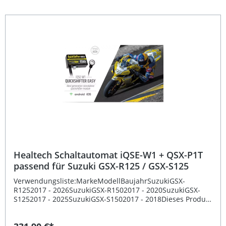
gleichmäßige Beschleunigung und geringeren Verschleiß
sorgt.Der Einbau erfolgt mit dem passenden Kabelbaum
für Ihr Motorrad. Bitte beachten Sie: Der Schaltautomat ist
ein Motorsportartikel ohne Straßenverkehrszulassung. Für
den Einbau wird die Verwendung einer unserer Partner-
Werkstätten empfohlen. Eine englischsprachige
Einbauanleitung liegt bei; Support erfolgt direkt durch
Healtech per E-Mail. Schnelleres Hochschalten ohne
Kupplung Deutlich ruhigeres Fahrverhalten und
optimierte Performance Speziell passend für Ohvale
Motorräder entwickelt Motorsportausführung – ideal für
Rennstreckenbetrieb Einfache Installation mit
fahrzeugspezifischem Kabelbaum Lieferumfang: Healtech
iQSE-W2 Schaltautomat QSH-OV1 Kabelbaum
Englischsprachige Einbauanleitung
Healtech Schaltautomat iQSE-W1 + QSX-P1T
passend für Suzuki GSX-R125 / GSX-S125
Verwendungsliste:MarkeModellBaujahrSuzukiGSX-
R1252017 - 2026SuzukiGSX-R1502017 - 2020SuzukiGSX-
S1252017 - 2025SuzukiGSX-S1502017 - 2018Dieses Produkt
ist für verschiedene Motorräder verwendbar. Für Ihr
Motorrad-Modell, klicken Sie hier!Beschreibung: Der