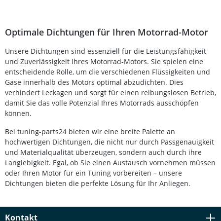
Materialstärke von 0,03 kg ermöglicht eine einfache
Montage und gewährleistet eine dichte, langlebige
Verbindung. Diese Ventildeckeldichtung ist ideal für
Wartung, Instandsetzung oder Restaurierung Ihres
Optimale Dichtungen für Ihren Motorrad-Motor
Motorrads geeignet und bietet eine solide,
kosteneffiziente Lösung für eine dauerhaft saubere
Unsere Dichtungen sind essenziell für die Leistungsfähigkeit
Dichtfläche. Passgenau für Honda CB250, CB400, CB450N
und Zuverlässigkeit Ihres Motorrad-Motors. Sie spielen eine
(78–89) Hochwertige Materialqualität für lange
Lebensdauer Effektive Abdichtung gegen Öl- und
entscheidende Rolle, um die verschiedenen Flüssigkeiten und
Schmutzaustritt Leichtes Gewicht (0,03 kg) für einfache
Gase innerhalb des Motors optimal abzudichten. Dies
Montage Ideal für Wartung und Restaurierung
verhindert Leckagen und sorgt für einen reibungslosen Betrieb,
Lieferumfang: 1 x MOTORRAD NIELSEN
damit Sie das volle Potenzial Ihres Motorrads ausschöpfen
Ventildeckeldichtung
können.
Bei tuning-parts24 bieten wir eine breite Palette an
hochwertigen Dichtungen, die nicht nur durch Passgenauigkeit
und Materialqualität überzeugen, sondern auch durch ihre
Langlebigkeit. Egal, ob Sie einen Austausch vornehmen müssen
oder Ihren Motor für ein Tuning vorbereiten – unsere
Dichtungen bieten die perfekte Lösung für Ihr Anliegen.
Kontakt