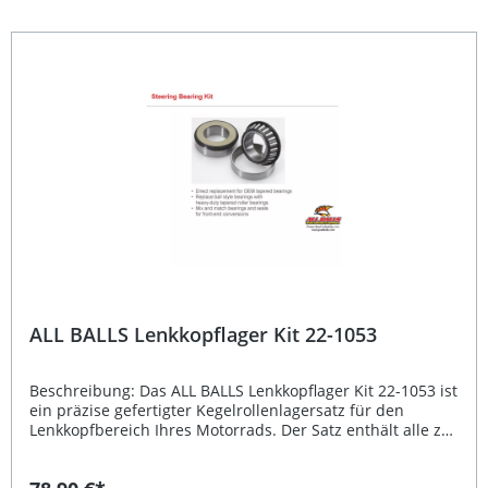
der Motorradlenkung Langlebige, robuste
Lagerkonstruktion mit hoher Präzision Passgenaue
Fertigung für einfache Montage Ideal zum Erneuern
abgenutzter Lenkkopflager Qualitätsprodukt von ALL
BALLS Lieferumfang: 1x Lenkkopflager Kit (kompletter Satz)
ALL BALLS Lenkkopflager Kit 22-1053
Beschreibung: Das ALL BALLS Lenkkopflager Kit 22-1053 ist
ein präzise gefertigter Kegelrollenlagersatz für den
Lenkkopfbereich Ihres Motorrads. Der Satz enthält alle zur
Montage benötigten Lager und Dichtungen und ersetzt
die herkömmliche Kugellagerung vollständig. Dank