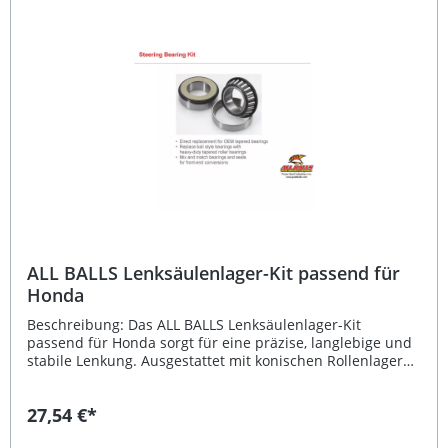
Kegelrollenlager für optimale Lenkstabilität Hohe
Belastbarkeit und lange Lebensdauer Verbessertes
Fahrverhalten durch präzise Führung Fahrzeugspezifisch
passend für Honda Modelle Einfache Montage als
vollständiger Satz Lieferumfang: 1x ALL BALLS
Lenkkopflager-Kit (Satz) Inklusive Kegelrollenlager und
Montagematerial
ALL BALLS Lenksäulenlager-Kit passend für
Honda
Beschreibung: Das ALL BALLS Lenksäulenlager-Kit
passend für Honda sorgt für eine präzise, langlebige und
stabile Lenkung. Ausgestattet mit konischen Rollenlagern
gewährleistet das Kit höchste Funktionsgenauigkeit und
eignet sich ideal für anspruchsvolle Einsatzbedingungen.
27,54 €*
Dank der hochwertigen Konstruktion bleibt die
Beweglichkeit der Lenkung auch unter starker Belastung