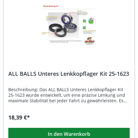
Lenkkopflagers. Hochwertige ABEC 3
Hochgeschwindigkeitslager für präzise Lenkung Optimale
Abdichtung gegen Schmutz und Feuchtigkeit
Hitzebeständiges Lagerfett mit zuverlässigem
Korrosionsschutz Lange Lebensdauer und reduzierte
Wartungsintervalle Bewährte Qualität von All Balls Racing
Lieferumfang: 1x Unteres Lenkkopflager Kit (Satz)
ALL BALLS Unteres Lenkkopflager Kit 25-1623
Beschreibung: Das ALL BALLS Unteres Lenkkopflager Kit
25-1623 wurde entwickelt, um eine präzise Lenkung und
maximale Stabilität bei jeder Fahrt zu gewährleisten. Es
handelt sich um ein hochwertiges
Hochgeschwindigkeitslager der ABEC 3 Toleranzklasse,
18,39 €*
das durch seine robuste Bauweise und seine hohe
Fertigungsqualität überzeugt. Speziell gefertigte
Dichtlippen schützen die Lager dauerhaft vor Schmutz
In den Warenkorb
und Feuchtigkeit, während das spezielle Lagerfett den