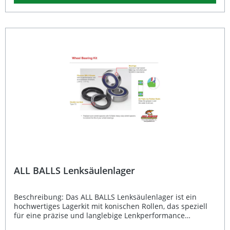
optimalen Schutz gegen Rost und Oxidation bietet. Der
Temperaturbereich von -29°C bis 177°C sorgt zudem für
eine zuverlässige Performance unter allen
Fahrbedingungen. Dieses Lagerkit ist ideal für Fahrer, die
auf Langlebigkeit, Präzision und Laufruhe Wert legen.
ABEC 3 Hochgeschwindigkeitslager für präzise Steuerung
Spezielle Dichtlippen schützen zuverlässig vor Schmutz
und Wasser Lagerfett mit Rostschutz und
Antioxidationsmitteln Temperaturbeständig von -29°C bis
177°C Robuste Konstruktion für lange Lebensdauer
Lieferumfang: 1x Unteres Lenkkopflager Kit 25-1623
ALL BALLS Lenksäulenlager
Beschreibung: Das ALL BALLS Lenksäulenlager ist ein
hochwertiges Lagerkit mit konischen Rollen, das speziell
für eine präzise und langlebige Lenkperformance
entwickelt wurde. Durch das konische Rollenlagerdesign