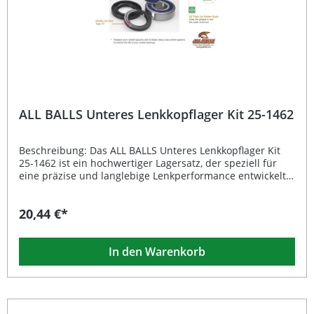
Stabilität und präzises Lenkgefühl Lieferumfang: 1x
Unteres Lenkkopflager Kit 25-1463
ALL BALLS Unteres Lenkkopflager Kit 25-1462
Beschreibung: Das ALL BALLS Unteres Lenkkopflager Kit
25-1462 ist ein hochwertiger Lagersatz, der speziell für
eine präzise und langlebige Lenkperformance entwickelt
wurde. Das Hochgeschwindigkeitslager der ABEC 3-
Toleranzklasse sorgt für maximale Laufruhe und Stabilität
20,44 €*
– ideal für anspruchsvolle Fahrbedingungen. Die speziell
entwickelten Dichtlippen schützen zuverlässig vor
Schmutz und Wasser, während das hochwertige Lagerfett
In den Warenkorb
mit Rostschutz- und Antioxidationsmitteln den
reibungslosen Betrieb über einen weiten
Temperaturbereich von -29 °C bis 177 °C sicherstellt. Dank
der hohen Verarbeitungsqualität bietet dieses Lagerkit
eine exzellente Lebensdauer und erhöhte Belastbarkeit