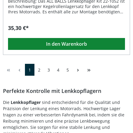
Beschreibung: Das ALL BALLS Lenkkopflager Kit 22-1052 ist
ein hochwertiger Kegelrollenlagersatz für den Lenkkopf
Ihres Motorrads. Es enthält alle zur Montage benötigten
Komponenten und ersetzt zuverlässig die serienmäßige
Kugellagerung oder eine vorhandene Kegellagerung.
35,30 €*
Durch die präzise gefertigten Dichtlippen bleibt das
Lagerfett sauber, während Schmutz und Wasser effektiv
ferngehalten werden. Dadurch wird eine lange
In den Warenkorb
Lebensdauer und ein präzises, stabiles Lenkverhalten
gewährleistet. Komplettes Set mit Lagern und Dichtungen
für eine einfache Montage Hochwertiger Ersatz für
Serienlager – präzise Passform und hohe Belastbarkeit
Optimierter Schutz vor Verschmutzung und Feuchtigkeit
1
2
3
4
5
Verbessertes Lenkgefühl und mehr Kontrolle beim Fahren
Langlebige Materialien für maximale Zuverlässigkeit
Lieferumfang: Komplettes Lenkkopflager Kit 22-1052 Alle
erforderlichen Dichtungen
Perfekte Kontrolle mit Lenkkopflagern
Die
Lenkkopflager
sind entscheidend für die Qualität und
Präzision der Lenkung eines Motorrads. Hochwertige Lager
tragen zu einer verbesserten Fahrdynamik bei, indem sie die
Reibung minimieren und eine präzise Lenkbewegung
ermöglichen. Sie sorgen für eine stabile Lenkung und