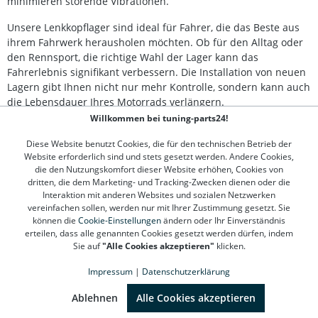
minimieren störende Vibrationen.
Unsere Lenkkopflager sind ideal für Fahrer, die das Beste aus
ihrem Fahrwerk herausholen möchten. Ob für den Alltag oder
den Rennsport, die richtige Wahl der Lager kann das
Fahrerlebnis signifikant verbessern. Die Installation von neuen
Lagern gibt Ihnen nicht nur mehr Kontrolle, sondern kann auch
die Lebensdauer Ihres Motorrads verlängern.
Willkommen bei tuning-parts24!
Diese Website benutzt Cookies, die für den technischen Betrieb der
Kontakt
Website erforderlich sind und stets gesetzt werden. Andere Cookies,
die den Nutzungskomfort dieser Website erhöhen, Cookies von
Kundenservice
dritten, die dem Marketing- und Tracking-Zwecken dienen oder die
Interaktion mit anderen Websites und sozialen Netzwerken
vereinfachen sollen, werden nur mit Ihrer Zustimmung gesetzt. Sie
Informationen
können die
Cookie-Einstellungen
ändern oder Ihr Einverständnis
erteilen, dass alle genannten Cookies gesetzt werden dürfen, indem
Top Marken
Sie auf
"Alle Cookies akzeptieren"
klicken.
Impressum
|
Datenschutzerklärung
SEHR GUT
(4.78 / 5)
aus
1311
Bewertungen bei: google.de, shopvote.de ⓘ
Ablehnen
Alle Cookies akzeptieren
Informationen zur Echtheit der Bewertungen