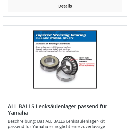
konstant erhalten. Konische Rollenlager für maximale
Präzision Hohe Belastbarkeit und lange Lebensdauer
Details
Fahrzeugspezifische Passform – passend für Honda
Optimierte Lenkperformance durch geringeren
Reibungswiderstand Einfacher Austausch mit kompletter
Satzausführung Lieferumfang: 1x ALL BALLS
Lenksäulenlager-Kit (Satz)
ALL BALLS Lenksäulenlager passend für
Yamaha
Beschreibung: Das ALL BALLS Lenksäulenlager-Kit
passend für Yamaha ermöglicht eine zuverlässige