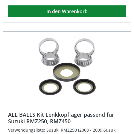
oder als direkter Austausch für bestehende
Kegellagerungen.Dank der speziell gefertigten Dichtlippen
In den Warenkorb
wird das Lagerfett zuverlässig vor Schmutz, Wasser und
Feuchtigkeit geschützt. Dies gewährleistet einen
gleichmäßigen Lauf und verlängert die Standzeit der
Lager erheblich. Ideal für Motorradfahrer, die auf eine
langlebige und wartungsarme Lösung setzen.Technische
Daten:Außendurchmesser: 50,0 mmInnendurchmesser:
30,0 mmHöhe: 13,0 mmGewicht: 0,2 kgVerpackungseinheit:
Satz Komplettes Lagerkit inklusive Dichtungen
Hochwertige Kegelrollenlager für präzises Fahrverhalten
Dichtlippen schützen vor Schmutz und Wasser
Langlebiges Material mit perfektem Laufverhalten
Einfache Montage dank passgenauer Fertigung
Lieferumfang: 1x ALL BALLS Lenkkopflager Kit 22-1059
(Lagersatz mit Dichtungen)
ALL BALLS Kit Lenkkopflager passend für
Suzuki RMZ250, RMZ450
Verwendungsliste: Suzuki RMZ250 (2008 - 2009)Suzuki