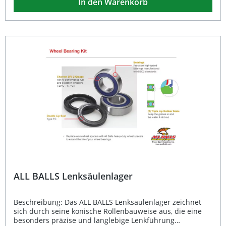
In den Warenkorb
Schmutz, Staub und Feuchtigkeit effektiv fern, während
das hochwertig formulierte Lagerfett einen
Temperaturbereich von -29°C bis 177°C abdeckt und mit
Rostschutz sowie Antioxidationsmitteln versehen ist. So
bleibt die Funktion über einen langen Zeitraum konstant
erhalten. ABEC 3 Hochgeschwindigkeitslager für präzise
Lenkung Effektive Dichtlippen schützen vor Schmutz und
Wasser Lagerfett mit Rostschutz und
Antioxidationszusätzen Großer Temperaturbereich von
-29°C bis 177°C Robuste Konstruktion für lange
Lebensdauer Lieferumfang: 1x ALL BALLS Unteres
Lenkkopflager Kit 25-1461
ALL BALLS Lenksäulenlager
Beschreibung: Das ALL BALLS Lenksäulenlager zeichnet
sich durch seine konische Rollenbauweise aus, die eine
besonders präzise und langlebige Lenkführung