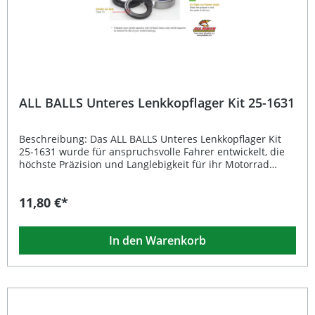
ALL BALLS Unteres Lenkkopflager Kit 25-1631
Beschreibung: Das ALL BALLS Unteres Lenkkopflager Kit
25-1631 wurde für anspruchsvolle Fahrer entwickelt, die
höchste Präzision und Langlebigkeit für ihr Motorrad
erwarten. Die Hochgeschwindigkeitslager erfüllen die
strenge ABEC 3 Toleranzklasse und gewährleisten
11,80 €*
dadurch eine besonders ruhige und exakte
Lenkbewegung. Durch speziell gefertigte Dichtlippen
werden Schmutz und Wasser effektiv ferngehalten, sodass
In den Warenkorb
das Lagerfett langfristig seine Schmierwirkung beibehält.
Das enthaltene Hochleistungsfett ist mit Rostschutz- und
Antioxidationsmitteln versehen und bleibt in einem
weiten Temperaturbereich von -29°C bis +177°C stabil.
Damit profitieren Sie von einer zuverlässigen Funktion
und einer deutlich verlängerten Lebensdauer des