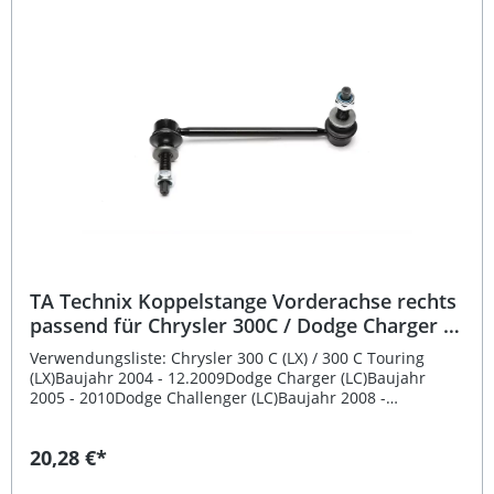
Koppelstangen (Vorderachse, beide Seiten)
erforderlich – eintragungsfrei laut Herstellerangabe.
Hochwertige Fahrwerkskomponente für verbesserte
Stabilität Passgenau für Smart Modelle Typ 450 und 452
Beidseitige Montage an der Vorderachse möglich
Langlebig durch stabile Konstruktion Eintragungsfrei –
keine TÜV-Abnahme nötig Lieferumfang: 1x TA Technix
Koppelstange Vorderachse – beidseitig verwendbar
TA Technix Koppelstange Vorderachse rechts
passend für Chrysler 300C / Dodge Charger /
Lancia Thema
Verwendungsliste: Chrysler 300 C (LX) / 300 C Touring
(LX)Baujahr 2004 - 12.2009Dodge Charger (LC)Baujahr
2005 - 2010Dodge Challenger (LC)Baujahr 2008 -
2010Dodge Magnum (LX)Baujahr 2004 - 2008Lancia Thema
(LX)Baujahr 2011 - Beschreibung: Die TA Technix
20,28 €*
Koppelstange für die Vorderachse rechts ist eine
hochwertige Ersatzkomponente zur Stabilisierung des