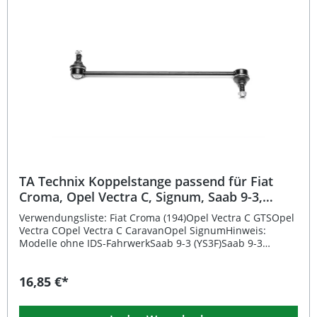
individuellen Tuning-Anforderungen. Optimierte Stabilität
und präziseres Handling dank verkürzter Bauform Perfekt
passend für tiefergelegte Fahrzeuge Einfache Montage
durch fahrzeugspezifische Ausführung Eintragungsfrei
laut Herstellerangabe Hochwertige Verarbeitung für lange
Lebensdauer Lieferumfang: 1 Paar TA Technix
Koppelstangen (links und rechts) für die Vorderachse
TA Technix Koppelstange passend für Fiat
Croma, Opel Vectra C, Signum, Saab 9-3,
Vorderachse beidseitig
Verwendungsliste: Fiat Croma (194)Opel Vectra C GTSOpel
Vectra COpel Vectra C CaravanOpel SignumHinweis:
Modelle ohne IDS-FahrwerkSaab 9-3 (YS3F)Saab 9-3
Cabriolet (YS3F)Saab 9-3 estateSaab 9-3XHinweis: Opel-
Modelle ohne IDS-Fahrwerk Beschreibung: Die TA Technix
16,85 €*
Koppelstange Vorderachse beidseitig ist die ideale Lösung
für eine präzise und stabile Verbindung zwischen
Stabilisator und Federbein. Sie sorgt für ein verbessertes