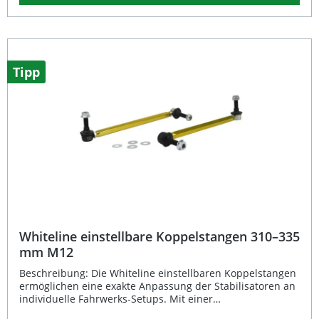
legen.Dank der hochwertigen Materialien ist die
Koppelstange besonders langlebig und belastbar, selbst
bei anspruchsvollen Straßenbedingungen. Die Montage
an der Vorderachse beidseitig ist einfach und schnell
durchführbar. Das Produkt ist eintragungsfrei und somit
ohne zusätzliche TÜV-Abnahme verwendbar.OEM-
Tipp
Vergleichsnummer: 47 09 702, 42420-62J00, 42420-63J00,
93 195 093 Hochwertige Ersatz-Koppelstange für
Vorderachse beidseitig Passgenau für Opel Agila A/B
sowie Suzuki Splash und Swift III Langlebige Bauweise für
maximale Belastbarkeit Einfache und schnelle Montage
Eintragungsfrei – keine zusätzliche TÜV-Abnahme
erforderlich Lieferumfang: 1x TA Technix Koppelstange
Vorderachse beidseitig
Whiteline einstellbare Koppelstangen 310–335
mm M12
Beschreibung: Die Whiteline einstellbaren Koppelstangen
ermöglichen eine exakte Anpassung der Stabilisatoren an
individuelle Fahrwerks-Setups. Mit einer
Längenverstellung von 310 mm bis 335 mm und robusten