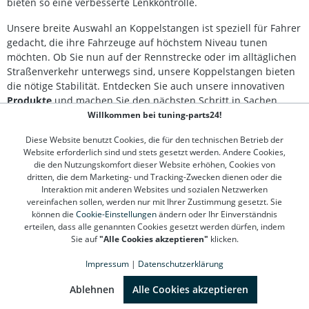
bieten so eine verbesserte Lenkkontrolle.
Unsere breite Auswahl an Koppelstangen ist speziell für Fahrer
gedacht, die ihre Fahrzeuge auf höchstem Niveau tunen
möchten. Ob Sie nun auf der Rennstrecke oder im alltäglichen
Straßenverkehr unterwegs sind, unsere Koppelstangen bieten
die nötige Stabilität. Entdecken Sie auch unsere innovativen
Produkte
und machen Sie den nächsten Schritt in Sachen
Fahrwerksoptimierung.
Willkommen bei tuning-parts24!
Diese Website benutzt Cookies, die für den technischen Betrieb der
Website erforderlich sind und stets gesetzt werden. Andere Cookies,
Kontakt
die den Nutzungskomfort dieser Website erhöhen, Cookies von
dritten, die dem Marketing- und Tracking-Zwecken dienen oder die
Interaktion mit anderen Websites und sozialen Netzwerken
Kundenservice
vereinfachen sollen, werden nur mit Ihrer Zustimmung gesetzt. Sie
können die
Cookie-Einstellungen
ändern oder Ihr Einverständnis
Informationen
erteilen, dass alle genannten Cookies gesetzt werden dürfen, indem
Sie auf
"Alle Cookies akzeptieren"
klicken.
Top Marken
Impressum
|
Datenschutzerklärung
SEHR GUT
(4.78 / 5)
aus
1311
Bewertungen bei: google.de, shopvote.de ⓘ
Ablehnen
Alle Cookies akzeptieren
Informationen zur Echtheit der Bewertungen