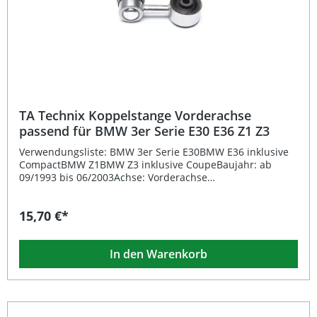
TA Technix Koppelstange Vorderachse beidseitig
TA Technix Koppelstange Vorderachse
passend für BMW 3er Serie E30 E36 Z1 Z3
Verwendungsliste: BMW 3er Serie E30BMW E36 inklusive
CompactBMW Z1BMW Z3 inklusive CoupeBaujahr: ab
09/1993 bis 06/2003Achse: Vorderachse
beidseitigGutachten: eintragungsfrei Beschreibung: Die
TA Technix Koppelstange "kurz" für die Vorderachse sorgt
15,70 €*
für eine präzisere Kraftübertragung zwischen Stabilisator
und Fahrwerk. Sie ist ideal für tiefergelegte Fahrzeuge
und trägt dazu bei, das Fahrverhalten zu verbessern und
In den Warenkorb
Seitenneigungen in Kurven zu reduzieren. Die
hochwertige Verarbeitung gewährleistet eine lange
Lebensdauer und Stabilität selbst unter hohen
Belastungen. Durch die fahrzeugspezifische Ausführung
ist die Montage einfach und passgenau – perfekt für Ihre