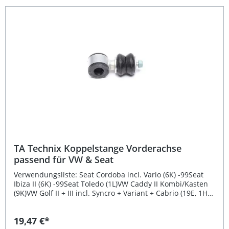
wird eine lange Lebensdauer und zuverlässige Funktion
erreicht. Hochwertige TA Technix Qualität für maximale
Stabilität Eintragungsfrei – keine zusätzlichen Abnahmen
erforderlich Fahrzeugspezifische Passform für einfache
Montage Geeignet für Vorderachse beidseitig Robuste
Bauweise mit 18 mm Stabiaufnahme Lieferumfang: 1x
Satz TA Technix Koppelstangen (Vorderachse beidseitig)
TA Technix Koppelstange Vorderachse
passend für VW & Seat
Verwendungsliste: Seat Cordoba incl. Vario (6K) -99Seat
Ibiza II (6K) -99Seat Toledo (1L)VW Caddy II Kombi/Kasten
(9K)VW Golf II + III incl. Syncro + Variant + Cabrio (19E, 1HO,
1E)VW Jetta II (19E)VW Vento (1H)Hinweis: paarweise
tauschenAusführung: Stabiaufnahme = 17 mm, nicht für
19,47 €*
Motorcode PG Beschreibung: Die TA Technix Koppelstange