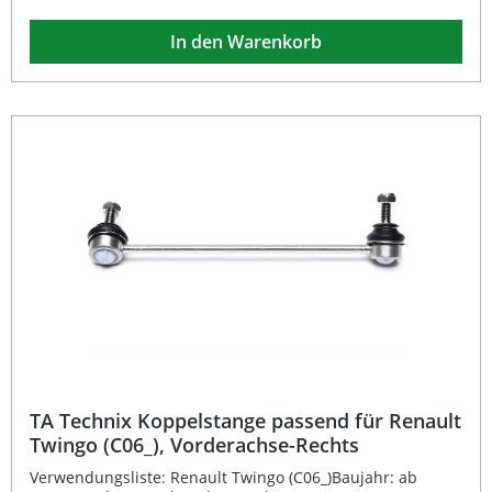
für die Vorderachse (beidseitig) sorgt für eine stabile
Verbindung zwischen Federbein und Stabilisator. Sie
In den Warenkorb
bietet eine präzise Führung des Fahrwerks, verbessert die
Straßenlage und reduziert ungewollte Wankbewegungen.
Die Ausführung ist kurz gehalten und für zahlreiche VW-
und Seat-Modelle optimal abgestimmt. Sie eignet sich für
den Außenbereich am Stabilisator und überzeugt durch
eine robuste Fertigungsqualität sowie eine langlebige
Konstruktion.Dank der passgenauen Verarbeitung und
stabilen Bauweise ist die Koppelstange in wenigen
Schritten montiert. Sie ist eintragungsfrei und kann direkt
ersetzt werden. Bitte beachten Sie, dass die Koppelstange
paarweise getauscht werden sollte. Eintragungsfreie
Koppelstange für die Vorderachse (beidseitig) Ausführung
„kurz“ mit 17 mm Stabiaufnahme Hohe Passgenauigkeit
und einfache Montage Langlebige und stabile
Konstruktion passend für viele VW- und Seat-Modelle
Lieferumfang: 1 Paar TA Technix Koppelstangen (links und
rechts)
TA Technix Koppelstange passend für Renault
Twingo (C06_), Vorderachse-Rechts
Verwendungsliste: Renault Twingo (C06_)Baujahr: ab