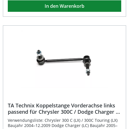
Fahrwerks. Sie sorgt für eine präzise Kraftübertragung
In den Warenkorb
zwischen Stabilisator und Federbein, wodurch das
Fahrverhalten spürbar verbessert und das Wankverhalten
in Kurven reduziert wird. Die robuste Ausführung mit
einer Länge von 213 mm, M14-Gewinde, SW22 und 33 mm
Gewindelänge garantiert eine passgenaue Montage und
Langlebigkeit im täglichen Einsatz.Diese Koppelstange ist
eintragungsfrei, wartungsarm und optimal abgestimmt –
ideal für alle, die Wert auf zuverlässige
Fahrwerksperformance legen. Durch die
fahrzeugspezifische Passgenauigkeit ist eine einfache und
sichere Installation gewährleistet. Robuste Bauweise für
lange Lebensdauer Eintragungsfrei und
fahrzeugspezifisch passend Verbessert die Fahrstabilität
und Kurvenlage Präzise Verarbeitung mit M14-Gewinde
und 213 mm Länge Einfache Montage an der Vorderachse
rechts Lieferumfang: 1x TA Technix Koppelstange
Vorderachse rechts
TA Technix Koppelstange Vorderachse links
passend für Chrysler 300C / Dodge Charger /
Lancia Thema
Verwendungsliste: Chrysler 300 C (LX) / 300C Touring (LX)
Baujahr 2004–12.2009 Dodge Charger (LC) Baujahr 2005–