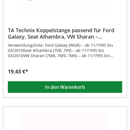
Koppelstangen (Vorderachse beidseitig)
TA Technix Koppelstange passend für Ford
Galaxy, Seat Alhambra, VW Sharan –
Vorderachse beidseitig
Verwendungsliste: Ford Galaxy (WGR) – ab 11/1995 bis
03/2010Seat Alhambra (7V8, 7V9) – ab 11/1995 bis
03/2010VW Sharan (7M8, 7M9, 7M6) – ab 11/1995 bis
03/2010Hinweis: Vorderachse-beidseitig, eintragungsfrei
Beschreibung: Die TA Technix Koppelstange passend für
19,43 €*
Ford Galaxy (WGR), Seat Alhambra (7V) und VW Sharan
(7M) ist ein hochwertiges Fahrwerksbauteil für die
Vorderachse. Sie sorgt für eine zuverlässige Verbindung
In den Warenkorb
zwischen Stabilisator und Federbein, was die
Fahrstabilität und das Handling Ihres Fahrzeugs deutlich
verbessert. Durch ihre fahrzeugspezifische Passform ist
eine einfache Montage ohne Anpassungsarbeiten
möglich. Die Koppelstange ist eintragungsfrei und somit
ohne zusätzliche Abnahme verwendbar. Sie wird
beidseitig an der Vorderachse verbaut und eignet sich
ideal als Ersatzteil für verschlissene oder defekte
Originalkomponenten. Fahrzeugspezifische Passform für