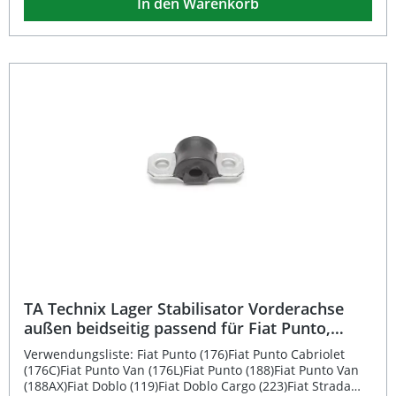
In den Warenkorb
Fahrverhalten sowie eine zuverlässige Kraftübertragung,
insbesondere bei Kurvenfahrten. Durch die
fahrzeugspezifische Passgenauigkeit ist eine einfache
Montage gewährleistet, ohne dass Anpassungsarbeiten
erforderlich sind. Diese hochwertige Koppelstange ist
eintragungsfrei und damit sofort einsatzbereit. Präzise
Koppelstange passend für Fiat, Opel und Saab Fahrzeuge
Einfache Montage durch fahrzeugspezifische Passform
Stabile Fahrleistung und optimierte Straßenlage
Eintragungsfrei gemäß Herstellerangabe Hohe
Materialqualität und langlebige Konstruktion
Lieferumfang: 1x TA Technix Koppelstange für
Vorderachse (beidseitig)
TA Technix Lager Stabilisator Vorderachse
außen beidseitig passend für Fiat Punto,
Doblo, Strada
Verwendungsliste: Fiat Punto (176)Fiat Punto Cabriolet
(176C)Fiat Punto Van (176L)Fiat Punto (188)Fiat Punto Van
(188AX)Fiat Doblo (119)Fiat Doblo Cargo (223)Fiat Strada