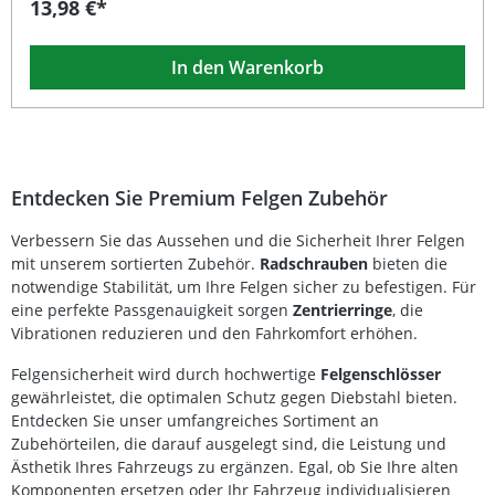
13,98 €*
erzielt. Der Zentrierring ist passend für XF1 und XF2
Felgen und stellt eine perfekte Verbindung zwischen
Fahrzeugnabe und Felge sicher. Ideal für den Einsatz im
In den Warenkorb
Bereich Felgenzubehör – langlebig, passgenau und
einfach zu montieren. Exakte Passform für 66.6-57.1 mm
Nabendurchmesser Passend für XF1 und XF2 Felgen
Reduziert Vibrationen und verbessert die Laufruhe
Hochwertige Fertigung von TA Technix Einfache,
werkzeuglose Montage Lieferumfang: 1 Satz (4 Stück) TA
Technix Zentrierringe 66.6-57.1 mm
Entdecken Sie Premium Felgen Zubehör
Verbessern Sie das Aussehen und die Sicherheit Ihrer Felgen
mit unserem sortierten Zubehör.
Radschrauben
bieten die
notwendige Stabilität, um Ihre Felgen sicher zu befestigen. Für
eine perfekte Passgenauigkeit sorgen
Zentrierringe
, die
Vibrationen reduzieren und den Fahrkomfort erhöhen.
Felgensicherheit wird durch hochwertige
Felgenschlösser
gewährleistet, die optimalen Schutz gegen Diebstahl bieten.
Entdecken Sie unser umfangreiches Sortiment an
Zubehörteilen, die darauf ausgelegt sind, die Leistung und
Ästhetik Ihres Fahrzeugs zu ergänzen. Egal, ob Sie Ihre alten
Komponenten ersetzen oder Ihr Fahrzeug individualisieren