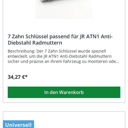
7 Zahn Schlüssel passend für JR ATN1 Anti-
Diebstahl Radmuttern
Beschreibung: Der 7 Zahn Schlüssel wurde speziell
entwickelt, um die JR ATN1 Anti-Diebstahl Radmuttern
sicher und präzise an Ihrem Fahrzeug zu montieren oder
zu lösen. Durch seine passgenaue Form gewährleistet er
eine optimale Kraftübertragung und verhindert
34,27 €*
Beschädigungen an den Radmuttern. Ideal für werkstatt-
und fahrzeugspezifische Anwendungen im Bereich
Felgenzubehör. Speziell gefertigt für JR ATN1 Anti-
In den Warenkorb
Diebstahl Radmuttern 7-Zahn-Profil für sicheren Halt und
präzises Arbeiten Robuste Ausführung für lange
Lebensdauer Einfaches Anziehen und Lösen der
Radmuttern Essentielles Werkzeug für Tuning- und
Werkstattbedarf Lieferumfang: 1x 7 Zahn Schlüssel für JR
ATN1 Anti-Diebstahl Radmuttern
Universell