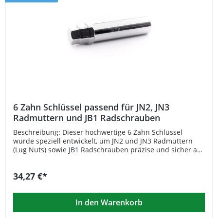
6 Zahn Schlüssel passend für JN2, JN3
Radmuttern und JB1 Radschrauben
Beschreibung: Dieser hochwertige 6 Zahn Schlüssel
wurde speziell entwickelt, um JN2 und JN3 Radmuttern
(Lug Nuts) sowie JB1 Radschrauben präzise und sicher an-
oder zu lösen. Dank seiner passgenauen Verzahnung
gewährleistet der Schlüssel einen optimalen Halt und
34,27 €*
verhindert Beschädigungen an den Muttern. Er ist ein
unverzichtbares Werkzeug für alle, die regelmäßig Felgen
montieren oder wechseln und dabei auf Qualität und
In den Warenkorb
Langlebigkeit setzen. Passgenauer 6-Zahn-Antrieb für JN2,
JN3 und JB1 Systeme Robuste Metallausführung für hohe