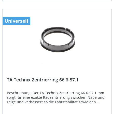
Belastbarkeit Ideal für Montage und Demontage von
Felgenzubehör Einfaches und sicheres Arbeiten ohne
Abrutschen Perfekt für Werkstatt und ambitionierte
Tuning-Enthusiasten Lieferumfang: 1x 6 Zahn Schlüssel
für JN2, JN3 Radmuttern und JB1 Radschrauben
Universell
TA Technix Zentrierring 66.6-57.1
Beschreibung: Der TA Technix Zentrierring 66.6-57.1 mm
sorgt für eine exakte Radzentrierung zwischen Nabe und
Felge und verbessert so die Fahrstabilität sowie den
Fahrkomfort. Durch die präzise Passform werden
Vibrationen reduziert und ein gleichmäßiger Rundlauf