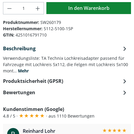
Produkt Anzahl: Gib den gewünschten Wert
In den Warenkorb
Produktnummer:
SW260179
Herstellernummer:
5112-5100-15P
GTIN:
4251016791710
Beschreibung
Verwendungsliste: TA Technix Lochkreisadapter passend für
Fahrzeuge mit Lochkreis 5x112, die Felgen mit Lochkreis 5x100
mont…
Mehr
Produktsicherheit (GPSR)
Bewertungen
Kundenstimmen (Google)
★
★
★
★
★
4.8 / 5 ·
· aus 1110 Bewertungen
★
★
★
★
★
Reinhard Lohr