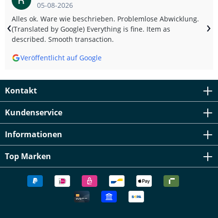
05-08-2026
Alles ok. Ware wie beschrieben. Problemlose Abwicklung.
‹
›
(Translated by Google) Everything is fine. Item as
described. Smooth transaction.
Veröffentlicht auf Google
Kontakt
Kundenservice
Informationen
Top Marken