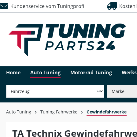
Kundenservice vom Tuningprofi
Kostenlo
springen
Zur Hauptnavigation springen
Home
Auto Tuning
Motorrad Tuning
Werks
Auto Tuning
Tuning Fahrwerke
Gewindefahrwerke
TA Technix Gewindefahrwe