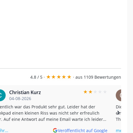
★
★
★
★
★
4.8 / 5 ·
· aus 1109 Bewertungen
★
★
★
★
★
Christian Kurz
04-08-2026
entlich war das Produkt sehr gut. Leider hat der
Die Sch
›
kpad einen kleinen Riss was nicht sehr erfreulich
einen wirklich
. Auf eine Antwort auf meine Email warte ich leider
The Samc
 jetzt ohne Erfolg. Und nein, der Riss kam nicht von
impressi
hr…
mehr…
Veröffentlicht auf Google
 sondern wurde erst später bemerkt. (Translated by