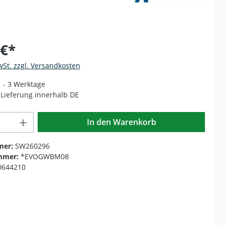
 €*
wSt. zzgl. Versandkosten
1 - 3 Werktage
Lieferung innerhalb DE
Anzahl: Gib den gewünschten Wert ein o
In den Warenkorb
mer:
SW260296
mmer:
*EVOGWBM08
0644210