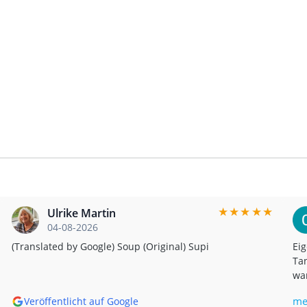
★
★
★
★
★
Ulrike Martin
04-08-2026
(Translated by Google) Soup (Original) Supi
Eig
Tan
war
bis
me
Veröffentlicht auf Google
mir,