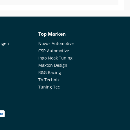
gle) The product was actually very good.
ortunately, the tank pad had a small tear, which
n't very pleasant. I'm still waiting for a reply to my
il without success. And no, the tear wasn't caused
me; it was only noticed later.
Top Marken
ungen
Novus Automotive
CSR Automotive
Ingo Noak Tuning
Maxton Design
R&G Racing
TA Technix
Tuning Tec