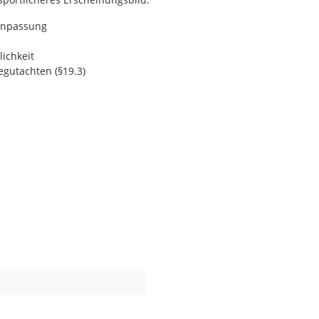
 Anpassung
lichkeit
egutachten (§19.3)