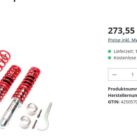
273,55
Preise inkl. M
Lieferzeit: 
Kostenlose 
Produkt 
Produktnum
Herstellernu
GTIN:
425057