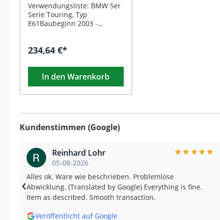
passend für BMW 5er
Verwendungsliste: BMW 5er
Serie Touring E61 mit
Serie Touring, Typ
Hinterachse =
E61Baubeginn 2003 -
2010nur Modelle mit
Luftfederung
Luftfederung an der
234,64 €*
Hinterachseohne iX Modelle
Beschreibung: Das TA
Technix Gewindefahrwerk
In den Warenkorb
bietet Ihnen eine sportliche
Tieferlegung und ein
dynamisches Fahrverhalten,
speziell abgestimmt auf den
BMW 5er Touring E61 mit
Luftfederung an der
Kundenstimmen (Google)
Hinterachse. Durch die
höhenverstellbare
Konstruktion können Sie die
★
★
★
★
★
Reinhard Lohr
Fahrzeughöhe präzise an
05-08-2026
Ihre individuellen
Ansprüche und
Alles ok. Ware wie beschrieben. Problemlose
‹
Fahrbedingungen anpassen.
Abwicklung. (Translated by Google) Everything is fine.
Dieses Fahrwerk sorgt nicht
Item as described. Smooth transaction.
nur für ein verbessertes
Handling und eine
Veröffentlicht auf Google
sportlichere Optik, sondern