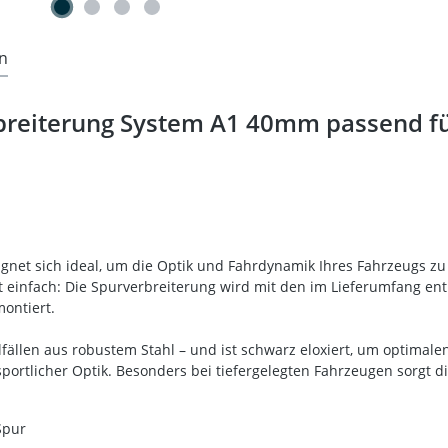
n
breiterung System A1 40mm passend fü
net sich ideal, um die Optik und Fahrdynamik Ihres Fahrzeugs zu
t einfach: Die Spurverbreiterung wird mit den im Lieferumfang e
ontiert.
ällen aus robustem Stahl – und ist schwarz eloxiert, um optimalen
sportlicher Optik. Besonders bei tiefergelegten Fahrzeugen sorgt 
Spur