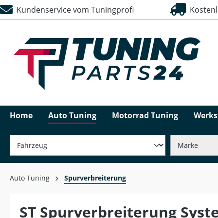
Kundenservice vom Tuningprofi
Kostenlo
springen
Zur Hauptnavigation springen
Home
Auto Tuning
Motorrad Tuning
Werks
Auto Tuning
Spurverbreiterung
ST Spurverbreiterung Syst