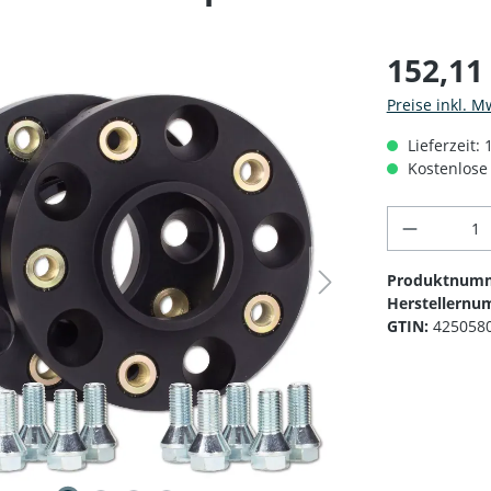
152,11
Preise inkl. M
Lieferzeit: 
Kostenlose 
Produkt 
Produktnum
Herstellernu
GTIN:
425058