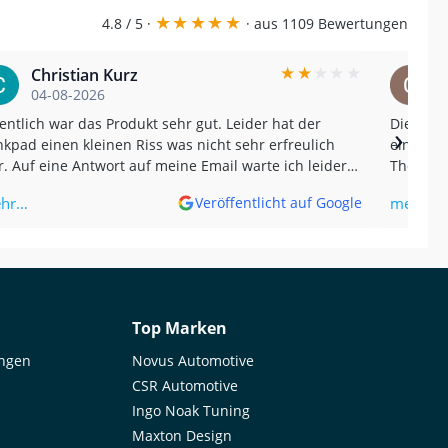
★
★
★
★
★
4.8 / 5 ·
· aus 1109 Bewertungen
★
★
★
★
★
Christian Kurz
04-08-2026
entlich war das Produkt sehr gut. Leider hat der
Die Sch
›
kpad einen kleinen Riss was nicht sehr erfreulich
einen wirklich
. Auf eine Antwort auf meine Email warte ich leider
The Samc
 jetzt ohne Erfolg. Und nein, der Riss kam nicht von
impressi
hr…
mehr…
Veröffentlicht auf Google
 sondern wurde erst später bemerkt. (Translated by
gle) The product was actually very good.
ortunately, the tank pad had a small tear, which
n't very pleasant. I'm still waiting for a reply to my
il without success. And no, the tear wasn't caused
me; it was only noticed later.
Top Marken
ungen
Novus Automotive
CSR Automotive
Ingo Noak Tuning
Maxton Design