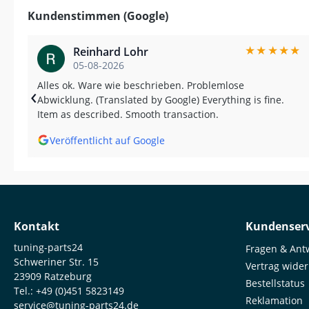
Kundenstimmen (Google)
★
★
★
★
★
Reinhard Lohr
05-08-2026
Alles ok. Ware wie beschrieben. Problemlose
‹
Abwicklung. (Translated by Google) Everything is fine.
Item as described. Smooth transaction.
Veröffentlicht auf Google
Kontakt
Kundenserv
tuning-parts24
Fragen & Ant
Schweriner Str. 15
Vertrag wide
23909 Ratzeburg
Bestellstatus
Tel.:
+49 (0)451 5823149
Reklamation
service@tuning-parts24.de