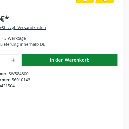
 €*
wSt. zzgl. Versandkosten
1 - 3 Werktage
Lieferung innerhalb DE
Anzahl: Gib den gewünschten Wert ein o
In den Warenkorb
mer:
SW584300
mmer:
56010143
0421504