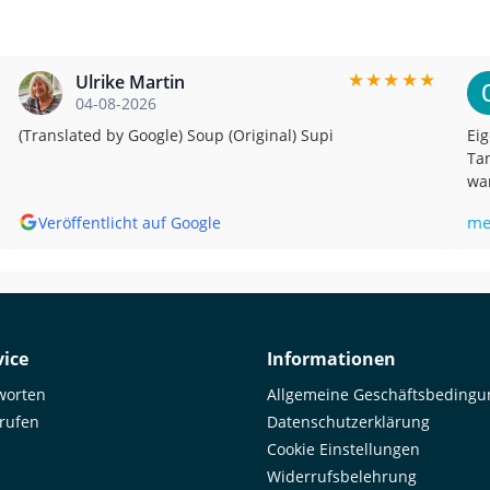
★
★
★
★
★
Ulrike Martin
04-08-2026
(Translated by Google) Soup (Original) Supi
Eig
Tan
war
bis
me
Veröffentlicht auf Google
mir,
Goo
Unf
was
ema
by 
ice
Informationen
worten
Allgemeine Geschäftsbeding
rrufen
Datenschutzerklärung
Cookie Einstellungen
Widerrufsbelehrung