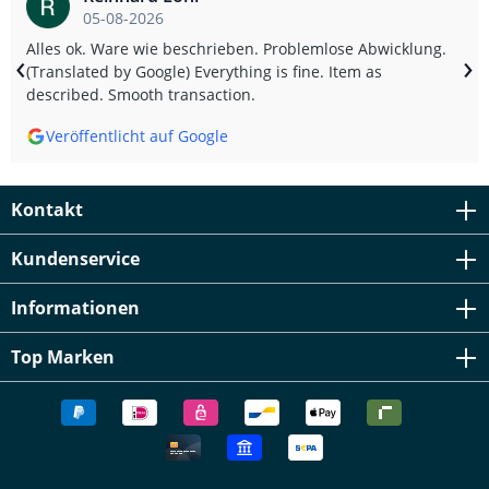
05-08-2026
Alles ok. Ware wie beschrieben. Problemlose Abwicklung.
‹
›
(Translated by Google) Everything is fine. Item as
described. Smooth transaction.
Veröffentlicht auf Google
Kontakt
Kundenservice
Informationen
Top Marken