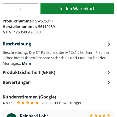
Produkt Anzahl: Gib den gewünschten Wert
In den Warenkorb
Produktnummer:
SW575317
Herstellernummer:
56110139
GTIN:
4250580428619
Beschreibung
Beschreibung: Die ST Radschraube M12x1,25x45mm Flach in
Silber bietet Ihnen höchste Sicherheit und Qualität bei der
Montage…
Mehr
Produktsicherheit (GPSR)
Bewertungen
Kundenstimmen (Google)
★
★
★
★
★
4.8 / 5 ·
· aus 1109 Bewertungen
★
★
★
★
★
Reinhard Lohr