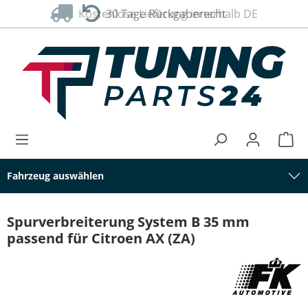
Kostenlose Lieferung innerhalb DE
30 Tage Rückgaberecht
alt springen
Fahrzeug auswählen
Spurverbreiterung System B 35 mm
passend für Citroen AX (ZA)