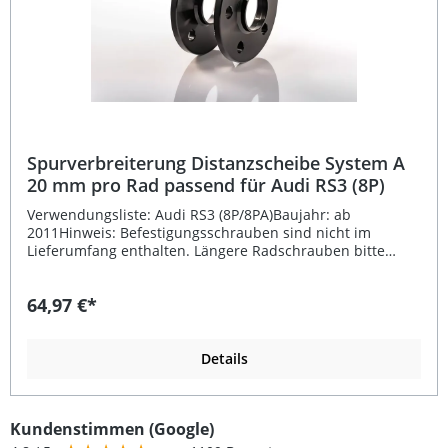
Spurverbreiterung Distanzscheibe System A
20 mm pro Rad passend für Audi RS3 (8P)
Verwendungsliste: Audi RS3 (8P/8PA)Baujahr: ab
2011Hinweis: Befestigungsschrauben sind nicht im
Lieferumfang enthalten. Längere Radschrauben bitte
separat bestellen. Beschreibung: Die Spurverbreiterung
Distanzscheiben System A mit 20 mm pro Rad passend für
64,97 €*
Audi RS3 (8P) von FK Automotive in schwarz eloxierter
Ausführung sorgen für eine breitere Spur, optimierte
Fahrstabilität und markantere Fahrzeugoptik. Gefertigt
aus hochfestem Aluminium, das auch im Flugzeugbau
Details
verwendet wird, überzeugen diese Distanzscheiben durch
präzise Fertigung auf modernen CNC-Dreh- und
Fräszentren. Die Montage erfolgt einfach zwischen
Kundenstimmen (Google)
Radnabe und Felge – für mehr Performance und