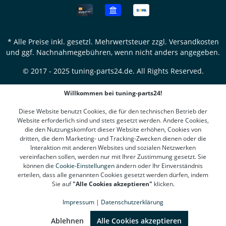
* Alle Preise inkl. gesetzl. Mehrwertsteuer zzgl.
Versandkosten
und ggf. Nachnahmegebühren, wenn nicht anders angegeben.
© 2017 - 2025 tuning-parts24.de. All Rights Reserved.
Willkommen bei tuning-parts24!
Diese Website benutzt Cookies, die für den technischen Betrieb der
Website erforderlich sind und stets gesetzt werden. Andere Cookies,
die den Nutzungskomfort dieser Website erhöhen, Cookies von
dritten, die dem Marketing- und Tracking-Zwecken dienen oder die
Interaktion mit anderen Websites und sozialen Netzwerken
vereinfachen sollen, werden nur mit Ihrer Zustimmung gesetzt. Sie
können die
Cookie-Einstellungen
ändern oder Ihr Einverständnis
erteilen, dass alle genannten Cookies gesetzt werden dürfen, indem
Sie auf
"Alle Cookies akzeptieren"
klicken.
Impressum
|
Datenschutzerklärung
SEHR GUT
(4.78 / 5)
aus
1312
Bewertungen bei: google.de, shopvote.de ⓘ
Ablehnen
Alle Cookies akzeptieren
Informationen zur Echtheit der Bewertungen