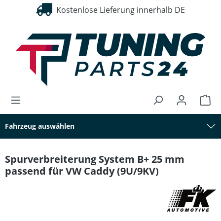
Kostenlose Lieferung innerhalb DE
30 Tage Rückgaberecht
alt springen
Fahrzeug auswählen
Spurverbreiterung System B+ 25 mm
passend für VW Caddy (9U/9KV)