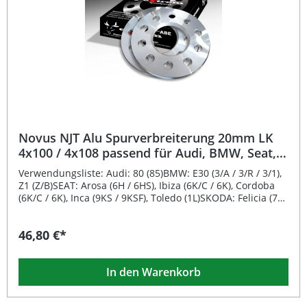
Novus NJT Alu Spurverbreiterung 20mm LK
4x100 / 4x108 passend für Audi, BMW, Seat,
VW mit ABE
Verwendungsliste: Audi: 80 (85)BMW: E30 (3/A / 3/R / 3/1),
Z1 (Z/B)SEAT: Arosa (6H / 6HS), Ibiza (6K/C / 6K), Cordoba
(6K/C / 6K), Inca (9KS / 9KSF), Toledo (1L)SKODA: Felicia (791
/ 795 / 797)VOLKSWAGEN: Caddy (9KV / 9KVF / 9U), Corrado
(53i), Golf 1 / Jetta 1 (155), Golf 2 / Jetta 2 (19E / 19EL / 1,9e-
46,80 €*
298), Golf 3 / Vento (1HXOE / 1HX1 / 1HXOF / 1EXO / 1E /
1H), Lupo (6ES / 6X / 6E), Passat (35i / 35i-299), Polo (86C /
86CF / 6N / 6NF / 6KV), Scirocco (53B)Hinweis: gültig für die
In den Warenkorb
in der ABE aufgeführten Rad-/Reifenkombinationen.
Beschreibung: Die Novus NJT Alu Spurverbreiterung
20mm sorgt für eine sportlichere Optik und verbessert