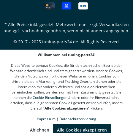
* Alle Preise inkl. gesetzl. Mehrwertsteuer zzgl.
Versandkosten
und ggf. Nachnahmegebühren, wenn nicht anders angegeben.
© 2017 - 2025 tuning-parts24.de. All Rights Reserved.
Willkommen bei tuning-parts24!
Diese Website benutzt Cookies, die für den technischen Betrieb der
Website erforderlich sind und stets gesetzt werden. Andere Cookies,
die den Nutzungskomfort dieser Website erhöhen, Cookies von
dritten, die dem Marketing- und Tracking-Zwecken dienen oder die
Interaktion mit anderen Websites und sozialen Netzwerken
vereinfachen sollen, werden nur mit Ihrer Zustimmung gesetzt. Sie
können die
Cookie-Einstellungen
ändern oder Ihr Einverständnis
erteilen, dass alle genannten Cookies gesetzt werden dürfen, indem
Sie auf
"Alle Cookies akzeptieren"
klicken.
Impressum
|
Datenschutzerklärung
SEHR GUT
(4.78 / 5)
aus
1311
Bewertungen bei: google.de, shopvote.de ⓘ
Ablehnen
Alle Cookies akzeptieren
Informationen zur Echtheit der Bewertungen