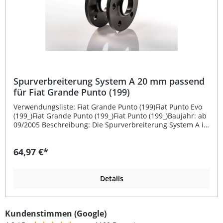
Spurverbreiterung System A 20 mm passend
für Fiat Grande Punto (199)
Verwendungsliste: Fiat Grande Punto (199)Fiat Punto Evo
(199_)Fiat Grande Punto (199_)Fiat Punto (199_)Baujahr: ab
09/2005 Beschreibung: Die Spurverbreiterung System A in
20 mm pro Rad überzeugt durch hochwertige
Verarbeitung und maximale Passgenauigkeit. Sie ist
64,97 €*
speziell passend für Fiat Grande Punto (199) ab Baujahr
09/2005 entwickelt. Das Set besteht aus Distanzscheiben
aus schwarz eloxiertem, hochfestem Aluminium – ein
Material, das auch im Flugzeugbau Verwendung findet.
Details
Dadurch wird Stabilität und Langlebigkeit bei geringem
Gewicht gewährleistet.Gefertigt auf modernen CNC-
gesteuerten Maschinen, garantiert die Spurverbreiterung
Kundenstimmen (Google)
eine hervorragende Plan-Parallelität von unter 0,1 mm.