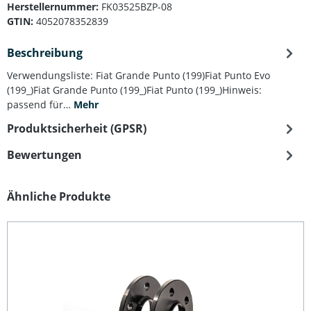
Herstellernummer:
FK03525BZP-08
GTIN:
4052078352839
Beschreibung
Verwendungsliste: Fiat Grande Punto (199)Fiat Punto Evo
(199_)Fiat Grande Punto (199_)Fiat Punto (199_)Hinweis:
passend für…
Mehr
Produktsicherheit (GPSR)
Bewertungen
Produktgalerie überspringen
Ähnliche Produkte