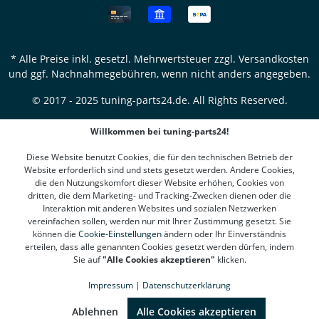
* Alle Preise inkl. gesetzl. Mehrwertsteuer zzgl.
Versandkosten
und ggf. Nachnahmegebühren, wenn nicht anders angegeben.
© 2017 - 2025 tuning-parts24.de. All Rights Reserved.
Willkommen bei tuning-parts24!
Diese Website benutzt Cookies, die für den technischen Betrieb der
Website erforderlich sind und stets gesetzt werden. Andere Cookies,
die den Nutzungskomfort dieser Website erhöhen, Cookies von
dritten, die dem Marketing- und Tracking-Zwecken dienen oder die
Interaktion mit anderen Websites und sozialen Netzwerken
vereinfachen sollen, werden nur mit Ihrer Zustimmung gesetzt. Sie
können die
Cookie-Einstellungen
ändern oder Ihr Einverständnis
erteilen, dass alle genannten Cookies gesetzt werden dürfen, indem
Sie auf
"Alle Cookies akzeptieren"
klicken.
Impressum
|
Datenschutzerklärung
SEHR GUT
(4.78 / 5)
aus
1311
Bewertungen bei: google.de, shopvote.de ⓘ
Ablehnen
Alle Cookies akzeptieren
Informationen zur Echtheit der Bewertungen