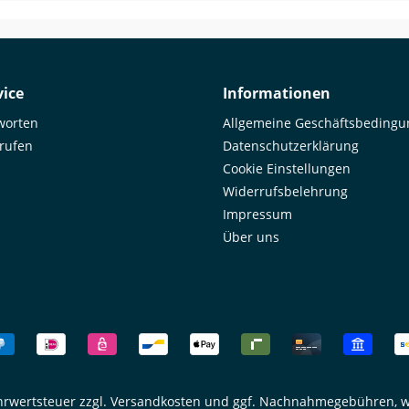
Goo
Unf
was
ema
by 
ice
Informationen
worten
Allgemeine Geschäftsbeding
rrufen
Datenschutzerklärung
Cookie Einstellungen
Widerrufsbelehrung
Impressum
Über uns
ehrwertsteuer zzgl.
Versandkosten
und ggf. Nachnahmegebühren, w