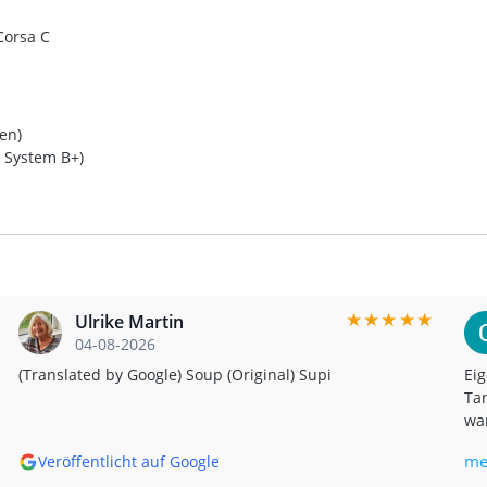
Corsa C
gen)
 System B+)
★
★
★
★
★
Ulrike Martin
04-08-2026
(Translated by Google) Soup (Original) Supi
Eig
Tan
war
bis
me
Veröffentlicht auf Google
mir,