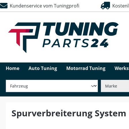
Kundenservice vom Tuningprofi
Kostenlo
springen
Zur Hauptnavigation springen
Home
Auto Tuning
Motorrad Tuning
Werks
Spurverbreiterung System 