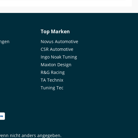
gle) The product was actually very good.
ortunately, the tank pad had a small tear, which
n't very pleasant. I'm still waiting for a reply to my
il without success. And no, the tear wasn't caused
me; it was only noticed later.
Top Marken
ungen
Novus Automotive
CSR Automotive
Ingo Noak Tuning
Maxton Design
R&G Racing
TA Technix
Tuning Tec
enn nicht anders angegeben.