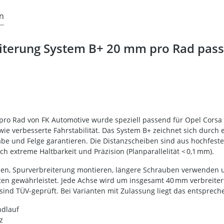
n
iterung System B+ 20 mm pro Rad passe
o Rad von FK Automotive wurde speziell passend für Opel Corsa C (
wie verbesserte Fahrstabilität. Das System B+ zeichnet sich durch 
be und Felge garantieren. Die Distanzscheiben sind aus hochfeste
extreme Haltbarkeit und Präzision (Planparallelität < 0,1 mm).
en, Spurverbreiterung montieren, längere Schrauben verwenden un
en gewährleistet. Jede Achse wird um insgesamt 40 mm verbreitert
ind TÜV-geprüft. Bei Varianten mit Zulassung liegt das entsprech
ndlauf
z