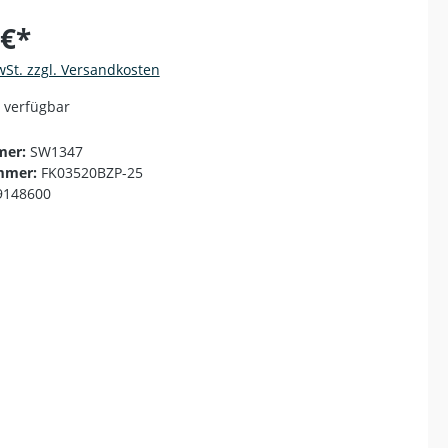
 €*
wSt. zzgl. Versandkosten
 verfügbar
mer:
SW1347
mmer:
FK03520BZP-25
9148600