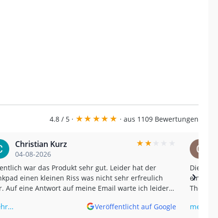
★
★
★
★
★
4.8 / 5 ·
· aus 1109 Bewertungen
★
★
★
★
★
Christian Kurz
04-08-2026
entlich war das Produkt sehr gut. Leider hat der
Die Sch
›
kpad einen kleinen Riss was nicht sehr erfreulich
einen wirklich
. Auf eine Antwort auf meine Email warte ich leider
The Samc
 jetzt ohne Erfolg. Und nein, der Riss kam nicht von
impressi
hr…
mehr…
Veröffentlicht auf Google
 sondern wurde erst später bemerkt. (Translated by