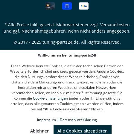
* Alle Preise inkl. gesetzl. Mehrwertsteuer zzgl.
Versandkosten
und ggf. Nachnahmegebühren, wenn nicht anders angegeben.
© 2017 - 2025 tuning-parts24.de. All Rights Reserved.
Willkommen bei tuning-parts24!
Diese Website benutzt Cookies, die für den technischen Betrieb der
Website erforderlich sind und stets gesetzt werden. Andere Cookies,
die den Nutzungskomfort dieser Website erhöhen, Cookies von
dritten, die dem Marketing- und Tracking-Zwecken dienen oder die
Interaktion mit anderen Websites und sozialen Netzwerken
vereinfachen sollen, werden nur mit Ihrer Zustimmung gesetzt. Sie
können die
Cookie-Einstellungen
ändern oder Ihr Einverständnis
erteilen, dass alle genannten Cookies gesetzt werden dürfen, indem
Sie auf
"Alle Cookies akzeptieren"
klicken.
Impressum
|
Datenschutzerklärung
SEHR GUT
(4.78 / 5)
aus
1310
Bewertungen bei: google.de, shopvote.de ⓘ
Ablehnen
Alle Cookies akzeptieren
Informationen zur Echtheit der Bewertungen