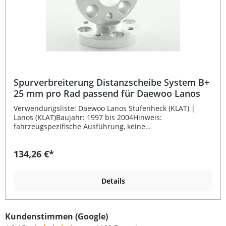
Spurverbreiterung Distanzscheibe System B+
25 mm pro Rad passend für Daewoo Lanos
Verwendungsliste: Daewoo Lanos Stufenheck (KLAT) |
Lanos (KLAT)Baujahr: 1997 bis 2004Hinweis:
fahrzeugspezifische Ausführung, keine
Universalspurverbreiterung Beschreibung: Die FK
Automotive Spurverbreiterung Distanzscheiben System B+
134,26 €*
mit 25 mm pro Rad sind speziell für den Daewoo Lanos
entwickelt. Sie verleihen Ihrem Fahrzeug eine breitere
Spur und sorgen so für eine sportlichere Optik und
verbessertes Fahrverhalten. Durch das System B+ wird die
Details
Spurverbreiterung direkt an der Radnabe befestigt,
während die Original-Felgenschrauben zur Befestigung
der Felge dienen. Die Stahleinlagen garantieren eine
Kundenstimmen (Google)
sichere Verschraubung und dauerhafte Stabilität.