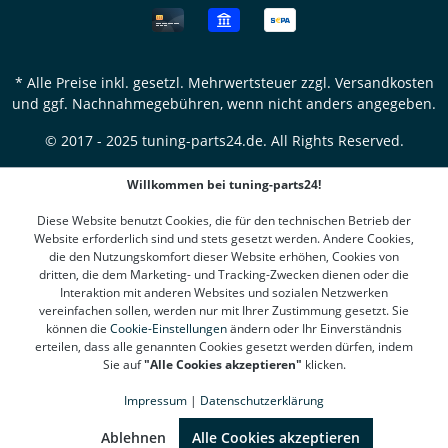
* Alle Preise inkl. gesetzl. Mehrwertsteuer zzgl.
Versandkosten
und ggf. Nachnahmegebühren, wenn nicht anders angegeben.
© 2017 - 2025 tuning-parts24.de. All Rights Reserved.
Willkommen bei tuning-parts24!
Diese Website benutzt Cookies, die für den technischen Betrieb der
Website erforderlich sind und stets gesetzt werden. Andere Cookies,
die den Nutzungskomfort dieser Website erhöhen, Cookies von
dritten, die dem Marketing- und Tracking-Zwecken dienen oder die
Interaktion mit anderen Websites und sozialen Netzwerken
vereinfachen sollen, werden nur mit Ihrer Zustimmung gesetzt. Sie
können die
Cookie-Einstellungen
ändern oder Ihr Einverständnis
erteilen, dass alle genannten Cookies gesetzt werden dürfen, indem
Sie auf
"Alle Cookies akzeptieren"
klicken.
Impressum
|
Datenschutzerklärung
SEHR GUT
(4.78 / 5)
aus
1310
Bewertungen bei: google.de, shopvote.de ⓘ
Ablehnen
Alle Cookies akzeptieren
Informationen zur Echtheit der Bewertungen