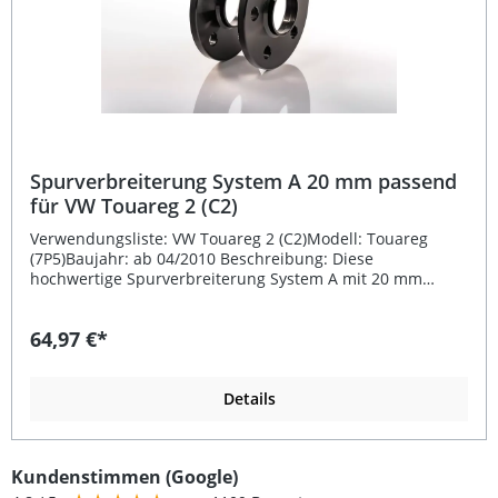
Spurverbreiterung System A 20 mm passend
für VW Touareg 2 (C2)
Verwendungsliste: VW Touareg 2 (C2)Modell: Touareg
(7P5)Baujahr: ab 04/2010 Beschreibung: Diese
hochwertige Spurverbreiterung System A mit 20 mm
Breite pro Rad ist speziell passend für VW Touareg 2 (C2)
ab Baujahr 04/2010 entwickelt. Die Distanzscheiben
64,97 €*
bestehen aus hochfestem Aluminium, das auch im
Flugzeugbau eingesetzt wird. Dank präziser CNC-
Fertigung gewährleisten sie eine optimale Passgenauigkeit
und verbessern gleichzeitig die Fahrzeugoptik sowie das
Details
Fahrverhalten. Durch die vergrößerte Spurweite erzielen
Sie ein stabileres Kurvenverhalten und einen
sportlicheren Look. Die Befestigung erfolgt mit längeren
Kundenstimmen (Google)
Radschrauben direkt an der Originalaufnahme des