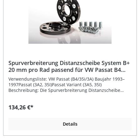
Spurverbreiterung Distanzscheibe System B+
20 mm pro Rad passend für VW Passat B4
(35i/3A)
Verwendungsliste: VW Passat (B4/35i/3A) Baujahr 1993–
1997Passat (3A2, 35I)Passat Variant (3A5, 35I)
Beschreibung: Die Spurverbreiterung Distanzscheibe
System B+ mit 20 mm pro Rad bietet eine sportlichere
Optik und stabileres Fahrverhalten. Sie besteht aus
134,26 €*
hochfestem Aluminium, das auch im Flugzeugbau
Verwendung findet, und ist CNC-gefertigt für höchste
Präzision. Dieses System wird mit Kurzkopfschrauben
direkt an der Radnabe befestigt. Anschließend wird die
Details
Felge mit den originalen Schrauben montiert.
Eingepresste Stahlbuchsen gewährleisten eine