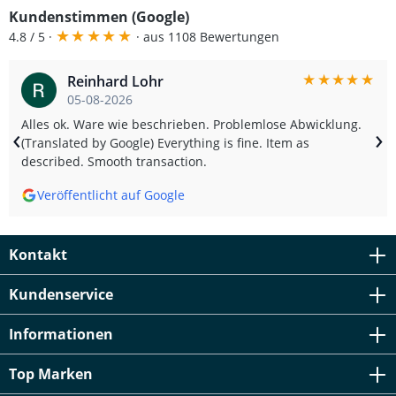
zuverlässige Verschraubung. Die schwarze Eloxierung
Kundenstimmen (Google)
schützt dauerhaft vor Korrosion und sorgt für eine
★
★
★
★
★
ansprechende Optik. Eine TÜV-geprüfte Qualität
4.8 / 5 ·
· aus 1108 Bewertungen
garantiert maximale Sicherheit und Passgenauigkeit.
System B+ mit Zentrierung – optimale
★
★
★
★
★
Reinhard Lohr
Rundlaufeigenschaften Hochfestes Aluminium – stabil
und langlebig Einfache Montage mit originalen
05-08-2026
Radschrauben Schwarz eloxierte Oberfläche –
Alles ok. Ware wie beschrieben. Problemlose Abwicklung.
‹
›
korrosionsbeständig TÜV-geprüft und fahrzeugspezifisch
(Translated by Google) Everything is fine. Item as
gefertigt Lieferumfang: 1 Satz Spurverbreiterungen (links
described. Smooth transaction.
+ rechts, für zwei Räder) Kurzkopfschrauben zur Montage
TÜV-Gutachten (falls gesetzlich erforderlich enthalten)
Veröffentlicht auf Google
Kontakt
Kundenservice
Informationen
Top Marken