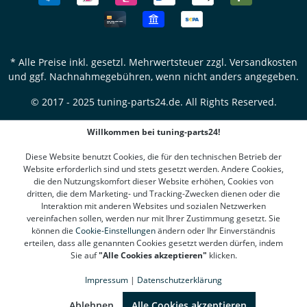
* Alle Preise inkl. gesetzl. Mehrwertsteuer zzgl.
Versandkosten
und ggf. Nachnahmegebühren, wenn nicht anders angegeben.
© 2017 - 2025 tuning-parts24.de. All Rights Reserved.
Willkommen bei tuning-parts24!
Diese Website benutzt Cookies, die für den technischen Betrieb der
Website erforderlich sind und stets gesetzt werden. Andere Cookies,
die den Nutzungskomfort dieser Website erhöhen, Cookies von
dritten, die dem Marketing- und Tracking-Zwecken dienen oder die
Interaktion mit anderen Websites und sozialen Netzwerken
vereinfachen sollen, werden nur mit Ihrer Zustimmung gesetzt. Sie
können die
Cookie-Einstellungen
ändern oder Ihr Einverständnis
erteilen, dass alle genannten Cookies gesetzt werden dürfen, indem
Sie auf
"Alle Cookies akzeptieren"
klicken.
Impressum
|
Datenschutzerklärung
SEHR GUT
(4.78 / 5)
aus
1310
Bewertungen bei: google.de, shopvote.de ⓘ
Ablehnen
Alle Cookies akzeptieren