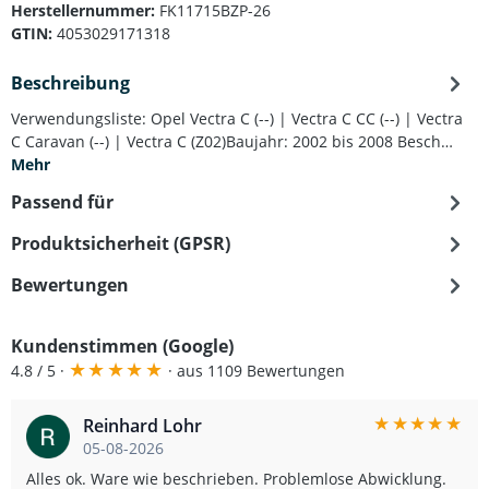
Herstellernummer:
FK11715BZP-26
GTIN:
4053029171318
Beschreibung
Verwendungsliste: Opel Vectra C (--) | Vectra C CC (--) | Vectra
C Caravan (--) | Vectra C (Z02)Baujahr: 2002 bis 2008 Besch…
Mehr
Passend für
Produktsicherheit (GPSR)
Bewertungen
Kundenstimmen (Google)
★
★
★
★
★
4.8 / 5 ·
· aus 1109 Bewertungen
★
★
★
★
★
Reinhard Lohr
05-08-2026
Alles ok. Ware wie beschrieben. Problemlose Abwicklung.