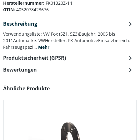
Herstellernummer:
FK01320Z-14
GTIN:
4052078423676
Beschreibung
Verwendungsliste: VW Fox (5Z1, 5Z3)Baujahr: 2005 bis
2011Automarke: VWHersteller: FK AutomotiveEinsatzbereich:
Fahrzeugspezi…
Mehr
Produktsicherheit (GPSR)
Bewertungen
Produktgalerie überspringen
Ähnliche Produkte