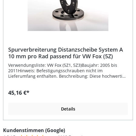
Spurverbreiterung Distanzscheibe System A
10 mm pro Rad passend für VW Fox (5Z)
Verwendungsliste: VW Fox (5Z1, 5Z3)Baujahr: 2005 bis
2011Hinweis: Befestigungsschrauben nicht im
Lieferumfang enthalten. Beschreibung: Diese hochwertige
Spurverbreiterung Distanzscheibe System A mit 10 mm
pro Rad ist speziell passend für VW Fox (5Z) gefertigt. Sie
45,16 €*
sorgt für eine breitere Spur, verbessert das Handling und
verleiht dem Fahrzeug eine sportlichere Optik. Die
Ausführung in schwarz eloxiertem
Hochfestigkeitsaluminium gewährleistet Langlebigkeit
Details
sowie Korrosionsschutz. Die Spurverbreiterungen werden
auf modernen CNC-gesteuerten Fräsanlagen präzise
gefertigt und sind rennstrecken- und
Kundenstimmen (Google)
festigkeitserprobt.Das System A ohne Zentrierung