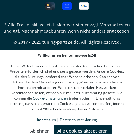
* Alle Preise inkl. gesetzl. Mehrwertsteuer zzgl.
Versandkosten
und ggf. Nachnahmegebühren, wenn nicht anders angegeben.
© 2017 - 2025 tuning-parts24.de. All Rights Reserved.
Willkommen bei tuning-parts24!
Diese Website benutzt Cookies, die für den technischen Betrieb der
Website erforderlich sind und stets gesetzt werden. Andere Cookies,
die den Nutzungskomfort dieser Website erhöhen, Cookies von
dritten, die dem Marketing- und Tracking-Zwecken dienen oder die
Interaktion mit anderen Websites und sozialen Netzwerken
vereinfachen sollen, werden nur mit Ihrer Zustimmung gesetzt. Sie
können die
Cookie-Einstellungen
ändern oder Ihr Einverständnis
erteilen, dass alle genannten Cookies gesetzt werden dürfen, indem
Sie auf
"Alle Cookies akzeptieren"
klicken.
Impressum
|
Datenschutzerklärung
SEHR GUT
(4.78 / 5)
aus
1310
Bewertungen bei: google.de, shopvote.de ⓘ
Ablehnen
Alle Cookies akzeptieren
Informationen zur Echtheit der Bewertungen