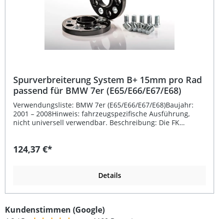
Spurverbreiterung System B+ 15mm pro Rad
passend für BMW 7er (E65/E66/E67/E68)
Verwendungsliste: BMW 7er (E65/E66/E67/E68)Baujahr:
2001 – 2008Hinweis: fahrzeugspezifische Ausführung,
nicht universell verwendbar. Beschreibung: Die FK
Automotive Spurverbreiterung System B+ mit 15 mm pro
Rad ist die ideale Lösung, um die Spurweite Ihres BMW
124,37 €*
7er zu optimieren und das Fahrverhalten deutlich zu
verbessern. Durch die schwarz eloxierte Oberfläche erhält
Ihr Fahrzeug nicht nur eine sportliche Optik, sondern
auch zusätzlichen Korrosionsschutz. Die CNC-gefertigten
Details
Distanzscheiben gewährleisten höchste Präzision und
Haltbarkeit. Dank der integrierten Zentrierung sorgt
dieses System für perfekten Rundlauf, selbst bei hohen
Kundenstimmen (Google)
Geschwindigkeiten. Die Montage erfolgt direkt an der