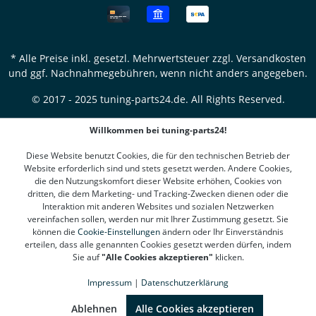
* Alle Preise inkl. gesetzl. Mehrwertsteuer zzgl.
Versandkosten
und ggf. Nachnahmegebühren, wenn nicht anders angegeben.
© 2017 - 2025 tuning-parts24.de. All Rights Reserved.
Willkommen bei tuning-parts24!
Diese Website benutzt Cookies, die für den technischen Betrieb der
Website erforderlich sind und stets gesetzt werden. Andere Cookies,
die den Nutzungskomfort dieser Website erhöhen, Cookies von
dritten, die dem Marketing- und Tracking-Zwecken dienen oder die
Interaktion mit anderen Websites und sozialen Netzwerken
vereinfachen sollen, werden nur mit Ihrer Zustimmung gesetzt. Sie
können die
Cookie-Einstellungen
ändern oder Ihr Einverständnis
erteilen, dass alle genannten Cookies gesetzt werden dürfen, indem
Sie auf
"Alle Cookies akzeptieren"
klicken.
Impressum
|
Datenschutzerklärung
SEHR GUT
(4.78 / 5)
aus
1310
Bewertungen bei: google.de, shopvote.de ⓘ
Ablehnen
Alle Cookies akzeptieren
Informationen zur Echtheit der Bewertungen