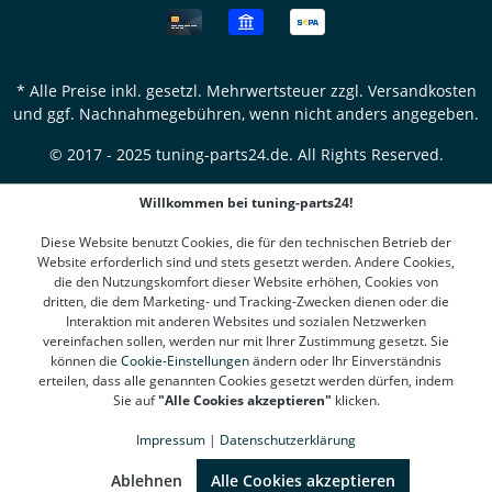
* Alle Preise inkl. gesetzl. Mehrwertsteuer zzgl.
Versandkosten
und ggf. Nachnahmegebühren, wenn nicht anders angegeben.
© 2017 - 2025 tuning-parts24.de. All Rights Reserved.
Willkommen bei tuning-parts24!
Diese Website benutzt Cookies, die für den technischen Betrieb der
Website erforderlich sind und stets gesetzt werden. Andere Cookies,
die den Nutzungskomfort dieser Website erhöhen, Cookies von
dritten, die dem Marketing- und Tracking-Zwecken dienen oder die
Interaktion mit anderen Websites und sozialen Netzwerken
vereinfachen sollen, werden nur mit Ihrer Zustimmung gesetzt. Sie
können die
Cookie-Einstellungen
ändern oder Ihr Einverständnis
erteilen, dass alle genannten Cookies gesetzt werden dürfen, indem
Sie auf
"Alle Cookies akzeptieren"
klicken.
Impressum
|
Datenschutzerklärung
SEHR GUT
(4.78 / 5)
aus
1311
Bewertungen bei: google.de, shopvote.de ⓘ
Ablehnen
Alle Cookies akzeptieren
Informationen zur Echtheit der Bewertungen