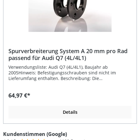
Spurverbreiterung System A 20 mm pro Rad
passend für Audi Q7 (4L/4L1)
Verwendungsliste: Audi Q7 (4L/4L1), Baujahr ab
2005Hinweis: Befestigungsschrauben sind nicht im
Lieferumfang enthalten. Beschreibung: Die
Spurverbreiterung System A 20 mm pro Rad wurde
speziell passend für Audi Q7 (4L/4L1) entwickelt. Sie sorgt
64,97 €*
nicht nur für eine sportlich breitere Optik, sondern
verbessert auch das Fahrverhalten durch eine höhere
Spurbreite. Durch die Erweiterung der Achsbreite um
insgesamt 40 mm wird die Straßenlage stabiler und das
Details
Kurvenverhalten optimiert. Gefertigt aus hochfestem,
eloxiertem Aluminium bietet die Distanzscheibe eine
exzellente Festigkeit bei geringem Gewicht. Die Fertigung
Kundenstimmen (Google)
auf modernen CNC-Maschinen gewährleistet eine präzise