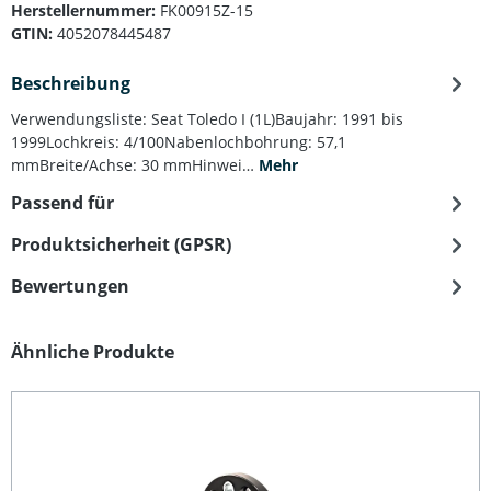
Herstellernummer:
FK00915Z-15
GTIN:
4052078445487
Beschreibung
Verwendungsliste: Seat Toledo I (1L)Baujahr: 1991 bis
1999Lochkreis: 4/100Nabenlochbohrung: 57,1
mmBreite/Achse: 30 mmHinwei…
Mehr
Passend für
Produktsicherheit (GPSR)
Bewertungen
Produktgalerie überspringen
Ähnliche Produkte