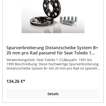
Spurverbreiterung Distanzscheibe System B+
20 mm pro Rad passend für Seat Toledo 1
(1L)
Verwendungsliste: Seat Toledo 1 (1L)Baujahr: 1991 bis
1999 Beschreibung: Diese hochwertige Spurverbreiterung
Distanzscheibe System B+ mit 20 mm pro Rad ist speziell
passend für Seat Toledo 1 (1L) entwickelt. Gefertigt aus
hochfestem Aluminium, wie es auch im Flugzeugbau
134,26 €*
verwendet wird, bietet sie maximale Stabilität und
Sicherheit. Durch die präzise CNC-Fertigung wird eine
exakte Passform und Plan-Parallelität mit einer Differenz
von unter 0,1 mm gewährleistet.Das System B+ verfügt
Details
über eine integrierte Zentrierung sowie eingepresste
Stahlbuchsen, die für 100 % sichere