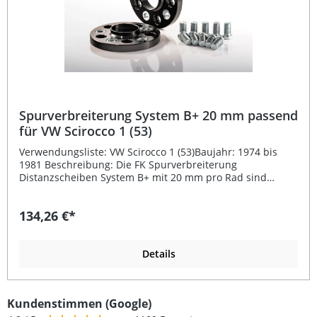
Spurverbreiterung System B+ 20 mm passend
für VW Scirocco 1 (53)
Verwendungsliste: VW Scirocco 1 (53)Baujahr: 1974 bis
1981 Beschreibung: Die FK Spurverbreiterung
Distanzscheiben System B+ mit 20 mm pro Rad sind
speziell passend für VW Scirocco 1 (53) entwickelt. Sie
bestehen aus hochfestem Aluminium, das auch im
134,26 €*
Flugzeugbau eingesetzt wird, und sorgen für eine
verbesserte Straßenlage, sportlichere Optik und höhere
Spurbreite. Durch die B+ Zentrierung profitieren Sie von
einer stabilen Radaufnahme und optimalem Rundlauf –
Details
auch bei hohen Geschwindigkeiten. Die schwarz
eloxierten Oberflächen schützen effektiv vor Korrosion
und verleihen dem Fahrzeug einen edlen Look. Die
Kundenstimmen (Google)
Montage der Spurverbreiterungen erfolgt einfach: Die