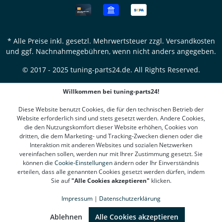
* Alle Preise inkl. gesetzl. Mehrwertsteuer zzgl.
Versandkosten
und ggf. Nachnahmegebühren, wenn nicht anders angegeben.
© 2017 - 2025 tuning-parts24.de. All Rights Reserved.
Willkommen bei tuning-parts24!
Diese Website benutzt Cookies, die für den technischen Betrieb der
Website erforderlich sind und stets gesetzt werden. Andere Cookies,
die den Nutzungskomfort dieser Website erhöhen, Cookies von
dritten, die dem Marketing- und Tracking-Zwecken dienen oder die
Interaktion mit anderen Websites und sozialen Netzwerken
vereinfachen sollen, werden nur mit Ihrer Zustimmung gesetzt. Sie
können die
Cookie-Einstellungen
ändern oder Ihr Einverständnis
erteilen, dass alle genannten Cookies gesetzt werden dürfen, indem
Sie auf
"Alle Cookies akzeptieren"
klicken.
Impressum
|
Datenschutzerklärung
SEHR GUT
(4.78 / 5)
aus
1311
Bewertungen bei: google.de, shopvote.de ⓘ
Ablehnen
Alle Cookies akzeptieren
Informationen zur Echtheit der Bewertungen