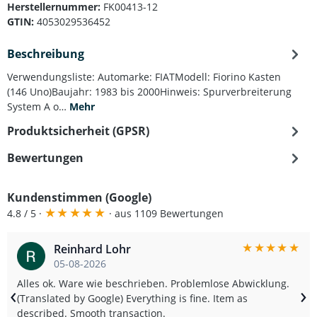
Herstellernummer:
FK00413-12
GTIN:
4053029536452
Beschreibung
Verwendungsliste: Automarke: FIATModell: Fiorino Kasten
(146 Uno)Baujahr: 1983 bis 2000Hinweis: Spurverbreiterung
System A o…
Mehr
Produktsicherheit (GPSR)
Bewertungen
Kundenstimmen (Google)
★
★
★
★
★
4.8 / 5 ·
· aus 1109 Bewertungen
★
★
★
★
★
Reinhard Lohr
05-08-2026
Alles ok. Ware wie beschrieben. Problemlose Abwicklung.
‹
›
(Translated by Google) Everything is fine. Item as
described. Smooth transaction.