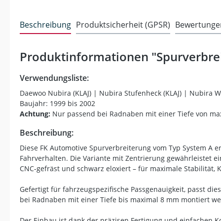
Beschreibung
Produktsicherheit (GPSR)
Bewertunge
Produktinformationen "Spurverbre
Verwendungsliste:
Daewoo Nubira (KLAJ) | Nubira Stufenheck (KLAJ) | Nubira W
Baujahr: 1999 bis 2002
Achtung:
Nur passend bei Radnaben mit einer Tiefe von max.
Beschreibung:
Diese FK Automotive Spurverbreiterung vom Typ System A erw
Fahrverhalten. Die Variante mit Zentrierung gewährleistet 
CNC-gefräst und schwarz eloxiert – für maximale Stabilität, 
Gefertigt für fahrzeugspezifische Passgenauigkeit, passt di
bei Radnaben mit einer Tiefe bis maximal 8 mm montiert we
Der Einbau ist dank der präzisen Fertigung und einfachen K