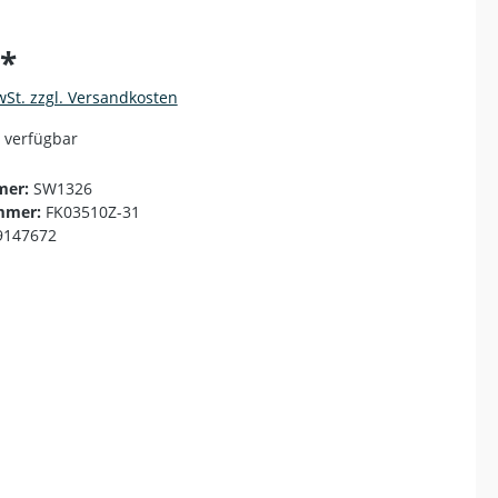
€*
wSt. zzgl. Versandkosten
 verfügbar
mer:
SW1326
mmer:
FK03510Z-31
9147672