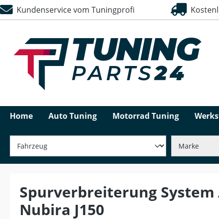
Kundenservice vom Tuningprofi
Kostenlo
springen
Zur Hauptnavigation springen
Home
Auto Tuning
Motorrad Tuning
Werks
Spurverbreiterung System
Nubira J150