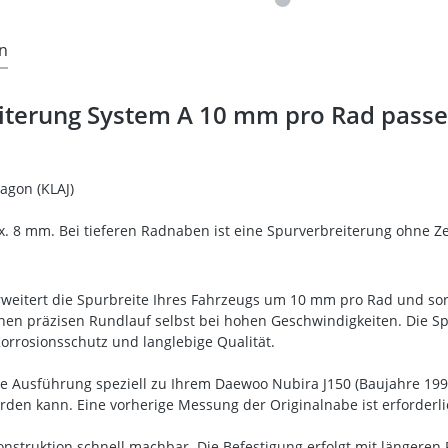
n
iterung System A 10 mm pro Rad passe
agon (KLAJ)
 8 mm. Bei tieferen Radnaben ist eine Spurverbreiterung ohne Zen
eitert die Spurbreite Ihres Fahrzeugs um 10 mm pro Rad und sorgt
einen präzisen Rundlauf selbst bei hohen Geschwindigkeiten. Die S
Korrosionsschutz und langlebige Qualität.
ese Ausführung speziell zu Ihrem Daewoo Nubira J150 (Baujahre 199
rden kann. Eine vorherige Messung der Originalnabe ist erforde
onstruktion schnell machbar. Die Befestigung erfolgt mit längeren