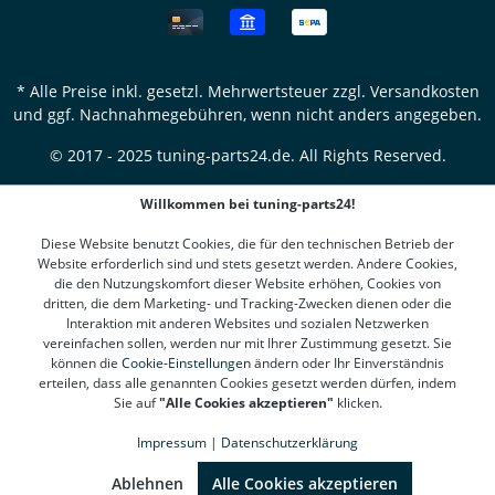
* Alle Preise inkl. gesetzl. Mehrwertsteuer zzgl.
Versandkosten
und ggf. Nachnahmegebühren, wenn nicht anders angegeben.
© 2017 - 2025 tuning-parts24.de. All Rights Reserved.
Willkommen bei tuning-parts24!
Diese Website benutzt Cookies, die für den technischen Betrieb der
Website erforderlich sind und stets gesetzt werden. Andere Cookies,
die den Nutzungskomfort dieser Website erhöhen, Cookies von
dritten, die dem Marketing- und Tracking-Zwecken dienen oder die
Interaktion mit anderen Websites und sozialen Netzwerken
vereinfachen sollen, werden nur mit Ihrer Zustimmung gesetzt. Sie
können die
Cookie-Einstellungen
ändern oder Ihr Einverständnis
erteilen, dass alle genannten Cookies gesetzt werden dürfen, indem
Sie auf
"Alle Cookies akzeptieren"
klicken.
Impressum
|
Datenschutzerklärung
SEHR GUT
(4.78 / 5)
aus
1311
Bewertungen bei: google.de, shopvote.de ⓘ
Ablehnen
Alle Cookies akzeptieren
Informationen zur Echtheit der Bewertungen