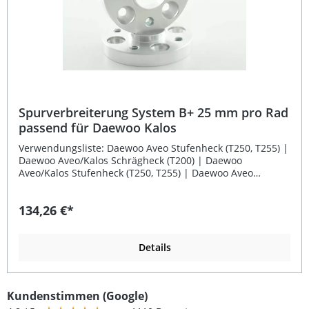
Spurverbreiterung System B+ 25 mm pro Rad
passend für Daewoo Kalos
Verwendungsliste: Daewoo Aveo Stufenheck (T250, T255) |
Daewoo Aveo/Kalos Schrägheck (T200) | Daewoo
Aveo/Kalos Stufenheck (T250, T255) | Daewoo Aveo
Schrägheck (T250, T255)Baujahr: 2004 bis 2007
Beschreibung: Diese Spurverbreiterung des Systems B+
134,26 €*
mit 25 mm pro Rad bietet eine optimale Lösung zur
Spurverbreiterung Ihres Fahrzeugs. Sie ist speziell
passend für Daewoo Kalos entwickelt und besteht aus
hochfestem Aluminium, das auch im Flugzeugbau
Details
eingesetzt wird. Die schwarz eloxierte Oberfläche sorgt für
Korrosionsschutz und eine ansprechende Optik. Das
System B+ zeichnet sich durch eine präzise Zentrierung
Kundenstimmen (Google)
und eine sichere Befestigung mit eingepressten