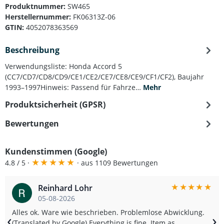
Produktnummer:
SW465
Herstellernummer:
FK06313Z-06
GTIN:
4052078363569
Beschreibung
Verwendungsliste: Honda Accord 5
(CC7/CD7/CD8/CD9/CE1/CE2/CE7/CE8/CE9/CF1/CF2), Baujahr
1993–1997Hinweis: Passend für Fahrze…
Mehr
Produktsicherheit (GPSR)
Bewertungen
Kundenstimmen (Google)
★
★
★
★
★
4.8 / 5 ·
· aus 1109 Bewertungen
★
★
★
★
★
Reinhard Lohr
05-08-2026
Alles ok. Ware wie beschrieben. Problemlose Abwicklung.
‹
›
(Translated by Google) Everything is fine. Item as