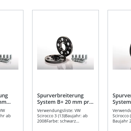
ung
Spurverbreiterung
Spurve
 mm
System B+ 20 mm pro
System
W
Rad passend für VW
Rad pa
 VW
Verwendungsliste: VW
Verwendu
Scirocco 3 (13)
Scirocc
ahr ab
Scirocco 3 (13)Baujahr: ab
Scirocco 
2008Farbe: schwarz
Baujahr 
hrung:
eloxiertLochkreis:
Befestig