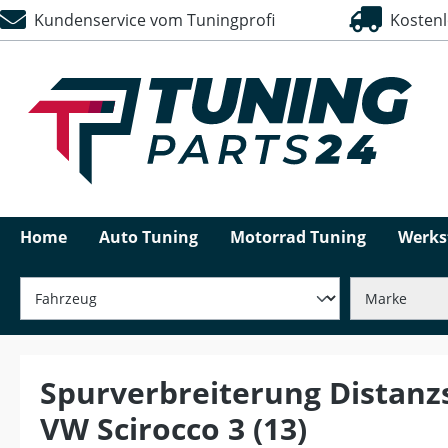
Kundenservice vom Tuningprofi
Kostenlo
springen
Zur Hauptnavigation springen
Home
Auto Tuning
Motorrad Tuning
Werks
Spurverbreiterung Distanz
VW Scirocco 3 (13)