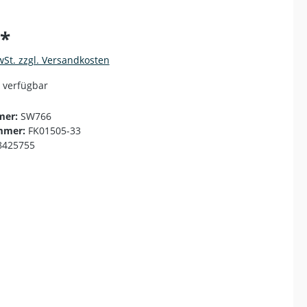
€*
wSt. zzgl. Versandkosten
 verfügbar
mer:
SW766
mmer:
FK01505-33
8425755