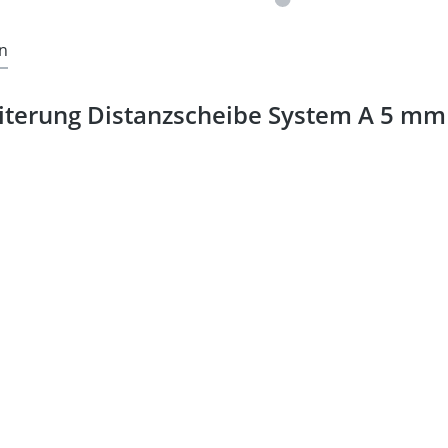
n
terung Distanzscheibe System A 5 mm 