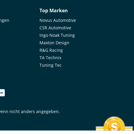
uben, die separat
me; it was only noticed later.
 werden müssen.
Top Marken
derner CNC-
 ist eine exakte
ungen
Novus Automotive
llelität mit einer
CSR Automotive
z von unter 0,1 mm
istet. Das System
Ingo Noak Tuning
treckenerprobt,
Maxton Design
ft und bietet ein
verbessertes
R&G Racing
alten durch eine
TA Technix
Standfläche. Das
Tuning Tec
ist mit Zentrierung
tet und sorgt somit
malen Rundlauf
 höheren
digkeiten. Das
gewährleistet
t und
igkeit – ideal für
 ambitionierte
enn nicht anders angegeben.
nen und Fahrer, die
 Sicherheit und
 legen.
sgefertigt aus