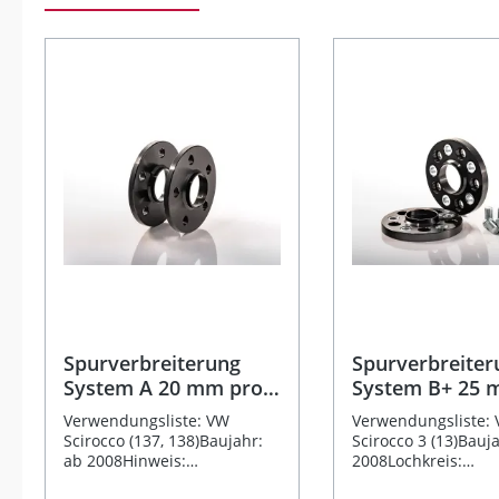
Produktgalerie überspringen
Spurverbreiterung
Spurverbreiter
System A 20 mm pro
System B+ 25
Rad passend für VW
passend für V
Verwendungsliste: VW
Verwendungsliste:
Scirocco 3
Scirocco 3 (13)
Scirocco (137, 138)Baujahr:
Scirocco 3 (13)Bauj
ab 2008Hinweis:
2008Lochkreis:
Befestigungsschrauben sind
5/112Nabenlochbo