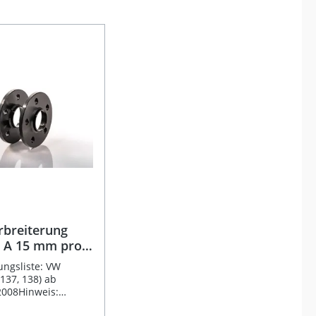
rbreiterung
 A 15 mm pro
ssend für VW
ngsliste: VW
o 3 (13)
(137, 138) ab
2008Hinweis:
ungsschrauben sind