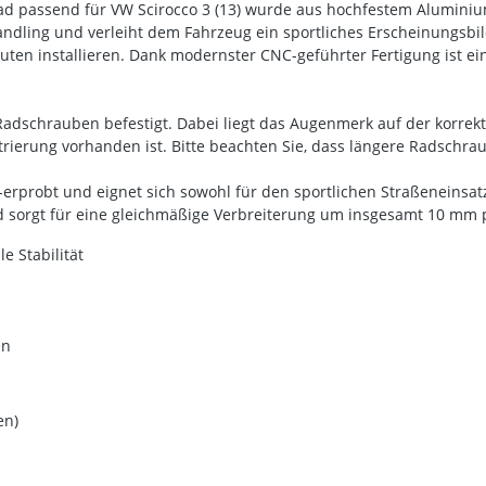
 passend für VW Scirocco 3 (13) wurde aus hochfestem Aluminium g
 Handling und verleiht dem Fahrzeug ein sportliches Erscheinungsbi
en installieren. Dank modernster CNC-geführter Fertigung ist ein
Radschrauben befestigt. Dabei liegt das Augenmerk auf der korrek
rierung vorhanden ist. Bitte beachten Sie, dass längere Radschrau
V-erprobt und eignet sich sowohl für den sportlichen Straßeneinsat
und sorgt für eine gleichmäßige Verbreiterung um insgesamt 10 mm 
 Stabilität
en
en)