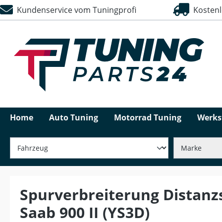
Kundenservice vom Tuningprofi
Kostenlo
springen
Zur Hauptnavigation springen
Home
Auto Tuning
Motorrad Tuning
Werks
Spurverbreiterung Distanz
Saab 900 II (YS3D)