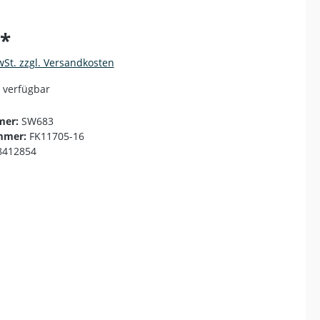
€*
wSt. zzgl. Versandkosten
 verfügbar
mer:
SW683
mmer:
FK11705-16
8412854