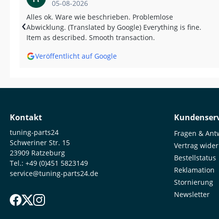
05-08-2026
Alles ok. Ware wie beschrieben. Problemlose
‹
Abwicklung. (Translated by Google) Everything is fine.
Item as described. Smooth transaction.
Veröffentlicht auf Google
Kontakt
Kundenserv
tuning-parts24
Fragen & Ant
Schweriner Str. 15
Vertrag wide
23909 Ratzeburg
Bestellstatus
Tel.:
+49 (0)451 5823149
Reklamation
service@tuning-parts24.de
Stornierung
Newsletter