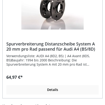
Spurverbreiterung Distanzscheibe System A
20 mm pro Rad passend für Audi A4 (B5/8D)
Verwendungsliste: AUDI A4 (8D2, B5) | A4 Avant (8D5,
B5)Baujahr: 1994 bis 2000 Beschreibung: Die
Spurverbreiterung System A mit 20 mm pro Rad ist
speziell passend für Audi A4 (B5/8D) entwickelt. Gefertigt
aus hochfestem Aluminium, das auch im Flugzeugbau
64,97 €*
Verwendung findet, garantiert sie höchste Stabilität und
Langlebigkeit. Dank der präzisen CNC-Fertigung
überzeugt die Distanzscheibe durch eine perfekte
Planparallelität von unter 0,1 mm und sorgt somit für
Details
Laufruhe auch bei hohen Geschwindigkeiten. Diese
Spurverbreiterung erweitert die Fahrzeugspur um
insgesamt 40 mm pro Achse und verbessert nicht nur die