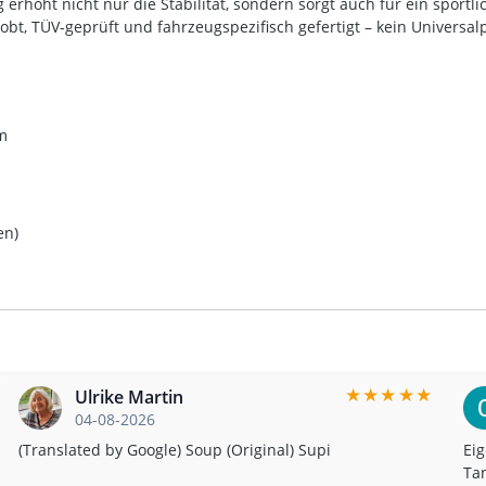
 erhöht nicht nur die Stabilität, sondern sorgt auch für ein sport
obt, TÜV-geprüft und fahrzeugspezifisch gefertigt – kein Universal
mm
en)
★
★
★
★
★
Ulrike Martin
04-08-2026
(Translated by Google) Soup (Original) Supi
Eig
Tan