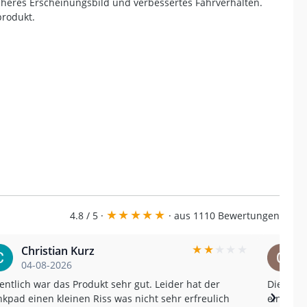
licheres Erscheinungsbild und verbessertes Fahrverhalten.
produkt.
★
★
★
★
★
4.8 / 5 ·
· aus 1110 Bewertungen
★
★
★
★
★
Christian Kurz
04-08-2026
entlich war das Produkt sehr gut. Leider hat der
Die Sch
›
kpad einen kleinen Riss was nicht sehr erfreulich
einen wirklich