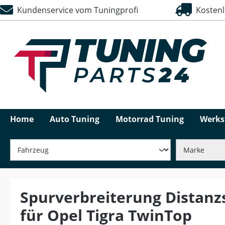
Kundenservice vom Tuningprofi
Kostenlo
springen
Zur Hauptnavigation springen
Home
Auto Tuning
Motorrad Tuning
Werks
Spurverbreiterung Distanz
für Opel Tigra TwinTop