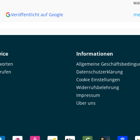
war
bis
me
Veröffentlicht auf Google
mir,
Goo
Unf
was
ema
by 
ice
Informationen
worten
Allgemeine Geschäftsbeding
rrufen
Datenschutzerklärung
Cookie Einstellungen
Widerrufsbelehrung
Impressum
Über uns