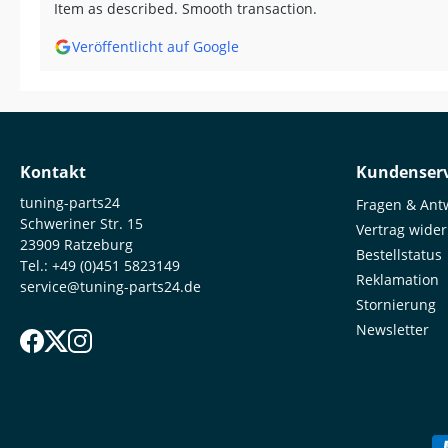
Item as described. Smooth transaction.
Veröffentlicht auf Google
Kontakt
Kundenserv
tuning-parts24
Fragen & Ant
Schweriner Str. 15
Vertrag wide
23909 Ratzeburg
Bestellstatus
Tel.:
+49 (0)451 5823149
Reklamation
service@tuning-parts24.de
Stornierung
Newsletter