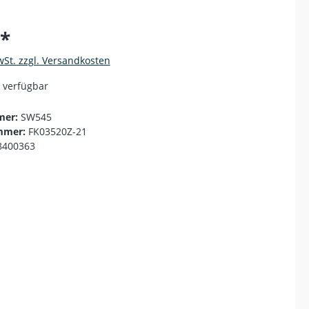
€*
wSt. zzgl. Versandkosten
 verfügbar
mer:
SW545
mmer:
FK03520Z-21
8400363