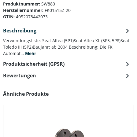
Produktnummer:
SW880
Herstellernummer:
FK01515Z-20
GTIN:
4052078442073
Beschreibung
Verwendungsliste: Seat Altea (5P1)Seat Altea XL (5P5, 5P8)Seat
Toledo III (5P2)Baujahr: ab 2004 Beschreibung: Die FK
Automot…
Mehr
Produktsicherheit (GPSR)
Bewertungen
Produktgalerie überspringen
Ähnliche Produkte