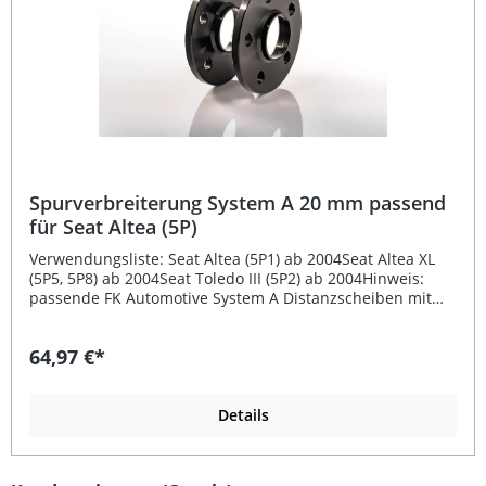
Spurverbreiterung System A 20 mm passend
für Seat Altea (5P)
Verwendungsliste: Seat Altea (5P1) ab 2004Seat Altea XL
(5P5, 5P8) ab 2004Seat Toledo III (5P2) ab 2004Hinweis:
passende FK Automotive System A Distanzscheiben mit
Zentr.Lochkreis 5/112, Nabenloch 57,1, Bolzen M14x1,5
Beschreibung: Diese hochwertige Spurverbreiterung
64,97 €*
System A mit 20 mm pro Rad sorgt für eine sportliche und
stabile Straßenlage Ihres Fahrzeugs. Sie ist aus
hochfestem, CNC-gefrästem Aluminium gefertigt und
schwarz eloxiert für optimalen Korrosionsschutz und
Details
ansprechende Optik. Die Spurverbreiterung wird direkt an
der Originalaufnahme montiert und ermöglicht durch
längere Radschrauben eine einfache Installation. Dank