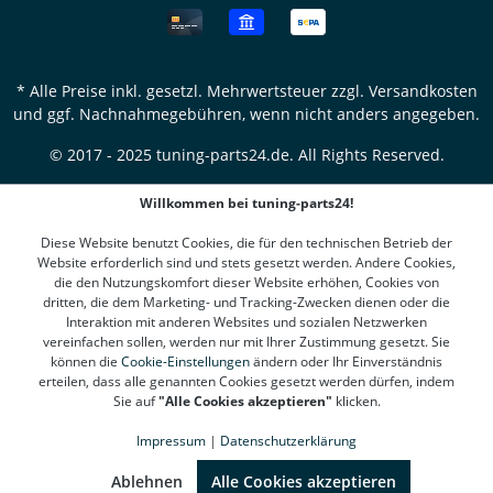
* Alle Preise inkl. gesetzl. Mehrwertsteuer zzgl.
Versandkosten
und ggf. Nachnahmegebühren, wenn nicht anders angegeben.
© 2017 - 2025 tuning-parts24.de. All Rights Reserved.
Willkommen bei tuning-parts24!
Diese Website benutzt Cookies, die für den technischen Betrieb der
Website erforderlich sind und stets gesetzt werden. Andere Cookies,
die den Nutzungskomfort dieser Website erhöhen, Cookies von
dritten, die dem Marketing- und Tracking-Zwecken dienen oder die
Interaktion mit anderen Websites und sozialen Netzwerken
vereinfachen sollen, werden nur mit Ihrer Zustimmung gesetzt. Sie
können die
Cookie-Einstellungen
ändern oder Ihr Einverständnis
erteilen, dass alle genannten Cookies gesetzt werden dürfen, indem
Sie auf
"Alle Cookies akzeptieren"
klicken.
Impressum
|
Datenschutzerklärung
SEHR GUT
(4.78 / 5)
aus
1312
Bewertungen bei: google.de, shopvote.de ⓘ
Ablehnen
Alle Cookies akzeptieren
Informationen zur Echtheit der Bewertungen