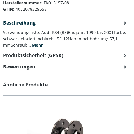
Herstellernummer:
FK01515Z-08
GTIN:
4052078329558
Beschreibung
Verwendungsliste: Audi RS4 (B5)Baujahr: 1999 bis 2001Farbe:
schwarz eloxiertLochkreis: 5/112Nabenlochbohrung: 57,1
mmSchraub…
Mehr
Produktsicherheit (GPSR)
Bewertungen
Produktgalerie überspringen
Ähnliche Produkte