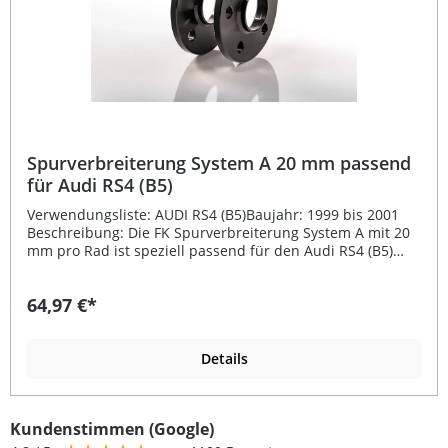
Spurverbreiterung System A 20 mm passend
für Audi RS4 (B5)
Verwendungsliste: AUDI RS4 (B5)Baujahr: 1999 bis 2001
Beschreibung: Die FK Spurverbreiterung System A mit 20
mm pro Rad ist speziell passend für den Audi RS4 (B5)
entwickelt. Gefertigt aus hochfestem Aluminium, bietet sie
eine langlebige und präzise Lösung zur Verbesserung von
64,97 €*
Fahrstabilität, Optik und Spurbreite. Die schwarz eloxierte
Oberfläche sorgt für effektiven Korrosionsschutz und eine
ansprechende Optik.Diese fahrzeugspezifische
Spurverbreiterung wird einfach zwischen Radnabe und
Details
Felge montiert und steigert so den sportlichen Auftritt
Ihres Fahrzeugs. Die Bearbeitung auf modernen CNC-
Fräszentren garantiert höchste Maßhaltigkeit und
Kundenstimmen (Google)
perfekte Passgenauigkeit. Wichtig: längere Radschrauben