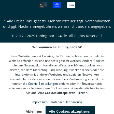
* Alle Preise inkl. gesetzl. Mehrwertsteuer zzgl.
Versandkosten
und ggf. Nachnahmegebühren, wenn nicht anders angegeben.
© 2017 - 2025 tuning-parts24.de. All Rights Reserved.
Willkommen bei tuning-parts24!
Diese Website benutzt Cookies, die für den technischen Betrieb der
Website erforderlich sind und stets gesetzt werden. Andere Cookies,
die den Nutzungskomfort dieser Website erhöhen, Cookies von
dritten, die dem Marketing- und Tracking-Zwecken dienen oder die
Interaktion mit anderen Websites und sozialen Netzwerken
vereinfachen sollen, werden nur mit Ihrer Zustimmung gesetzt. Sie
können die
Cookie-Einstellungen
ändern oder Ihr Einverständnis
erteilen, dass alle genannten Cookies gesetzt werden dürfen, indem
Sie auf
"Alle Cookies akzeptieren"
klicken.
Impressum
|
Datenschutzerklärung
SEHR GUT
(4.78 / 5)
aus
1310
Bewertungen bei: google.de, shopvote.de ⓘ
Ablehnen
Alle Cookies akzeptieren
Informationen zur Echtheit der Bewertungen