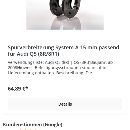
Spurverbreiterung System A 15 mm passend
für Audi Q5 (8R/8R1)
Verwendungsliste: Audi Q5 (8R) | Q5 (8RB)Baujahr: ab
2008Hinweis: Befestigungsschrauben sind nicht im
Lieferumfang enthalten. Beschreibung: Die
Spurverbreiterung System A mit 15 mm pro Rad von FK
Automotive besteht aus hochfestem Aluminium, das auch
64,89 €*
in der Luftfahrt eingesetzt wird, und überzeugt durch
Präzision und Stabilität. Sie sorgt für ein sportlicheres
Fahrverhalten und eine verbesserte Straßenlage Ihres
Fahrzeugs. Die Montage ist einfach: Rad abnehmen,
Details
Distanzscheibe montieren und mit längeren
Radschrauben die Felge wieder befestigen. Diese
fahrzeugspezifische Spurverbreiterung ist speziell
Kundenstimmen (Google)
passend für Audi Q5 (8R/8R1) ab Baujahr 2008 ausgelegt.