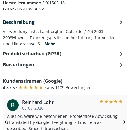
Herstellernummer:
FK01505-18
GTIN:
4052078436355
Beschreibung
Verwendungsliste: Lamborghini Gallardo (140) 2003–
2008Hinweis: Fahrzeugspezifische Ausführung für Vorder-
und Hinterachse. S…
Mehr
Produktsicherheit (GPSR)
Bewertungen
Kundenstimmen (Google)
★
★
★
★
★
4.8 / 5 ·
· aus 1109 Bewertungen
★
★
★
★
★
Reinhard Lohr
05-08-2026
Alles ok. Ware wie beschrieben. Problemlose Abwicklung.
‹
›
(Translated by Google) Everything is fine. Item as
described. Smooth transaction.