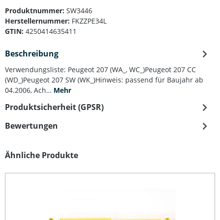
Produktnummer:
SW3446
Herstellernummer:
FKZZPE34L
GTIN:
4250414635411
Beschreibung
Verwendungsliste: Peugeot 207 (WA_, WC_)Peugeot 207 CC
(WD_)Peugeot 207 SW (WK_)Hinweis: passend für Baujahr ab
04.2006, Ach…
Mehr
Produktsicherheit (GPSR)
Bewertungen
Produktgalerie überspringen
Ähnliche Produkte