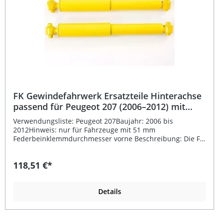
FK Gewindefahrwerk Ersatzteile Hinterachse
passend für Peugeot 207 (2006–2012) mit
51mm Federbein
Verwendungsliste: Peugeot 207Baujahr: 2006 bis
2012Hinweis: nur für Fahrzeuge mit 51 mm
Federbeinklemmdurchmesser vorne Beschreibung: Die FK
Gewindefahrwerk Ersatzteile für die Hinterachse sind die
ideale Lösung, wenn Sie einzelne Komponenten Ihres
118,51 €*
bestehenden Gewindefahrwerks ersetzen möchten. Das
Set ist fahrzeugspezifisch konstruiert und passend für
Peugeot 207 (Baujahr 2006–2012) mit 51 mm
Federbeinklemmdurchmesser an der Vorderachse.
Details
Gefertigt aus hochwertig verzinktem Stahl, sorgen diese
Ersatzteile für eine lange Lebensdauer und zuverlässige
Performance auch unter anspruchsvollen