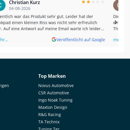
★
★
★
★
★
Christian Kurz
04-08-2026
entlich war das Produkt sehr gut. Leider hat der
Die Sch
›
kpad einen kleinen Riss was nicht sehr erfreulich
einen wirklich
. Auf eine Antwort auf meine Email warte ich leider
The Samc
 jetzt ohne Erfolg. Und nein, der Riss kam nicht von
impressi
hr…
mehr…
Veröffentlicht auf Google
 sondern wurde erst später bemerkt. (Translated by
gle) The product was actually very good.
ortunately, the tank pad had a small tear, which
n't very pleasant. I'm still waiting for a reply to my
il without success. And no, the tear wasn't caused
me; it was only noticed later.
Top Marken
ungen
Novus Automotive
CSR Automotive
Ingo Noak Tuning
Maxton Design
R&G Racing
TA Technix
Tuning Tec