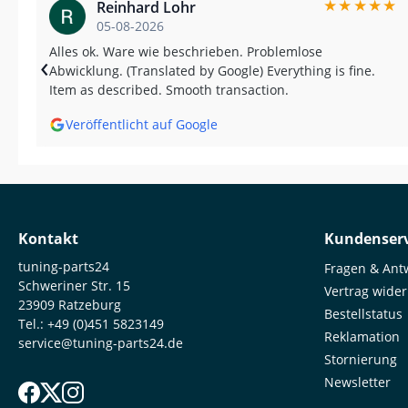
★
★
★
★
★
Reinhard Lohr
05-08-2026
Alles ok. Ware wie beschrieben. Problemlose
‹
Abwicklung. (Translated by Google) Everything is fine.
Item as described. Smooth transaction.
Veröffentlicht auf Google
Kontakt
Kundenserv
tuning-parts24
Fragen & Ant
Schweriner Str. 15
Vertrag wide
23909 Ratzeburg
Bestellstatus
Tel.:
+49 (0)451 5823149
Reklamation
service@tuning-parts24.de
Stornierung
Newsletter