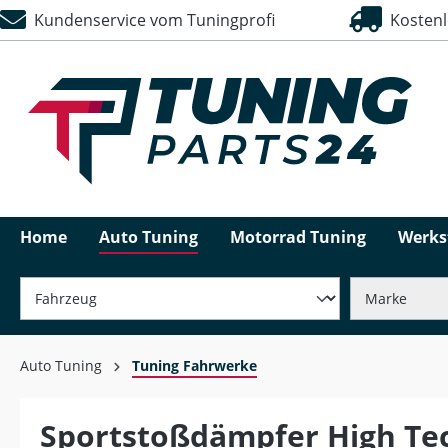
Kundenservice vom Tuningprofi
Kostenlo
springen
Zur Hauptnavigation springen
Home
Auto Tuning
Motorrad Tuning
Werks
Auto Tuning
Tuning Fahrwerke
Sportstoßdämpfer High Tec