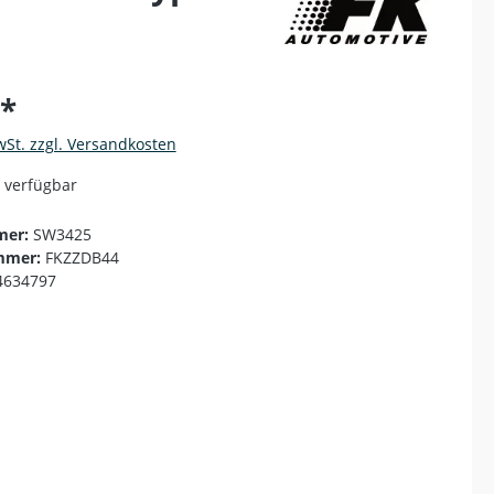
€*
wSt. zzgl. Versandkosten
 verfügbar
mer:
SW3425
mmer:
FKZZDB44
4634797