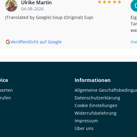
★
★
★
★
★
Ulrike Martin
04-08-2026
(Translated by Google) Soup (Original) Supi
Eig
Tan
war
bis
me
Veröffentlicht auf Google
mir,
Goo
Unf
was
ema
by 
ice
Informationen
worten
Allgemeine Geschäftsbeding
rrufen
Datenschutzerklärung
Cookie Einstellungen
Widerrufsbelehrung
Impressum
Über uns