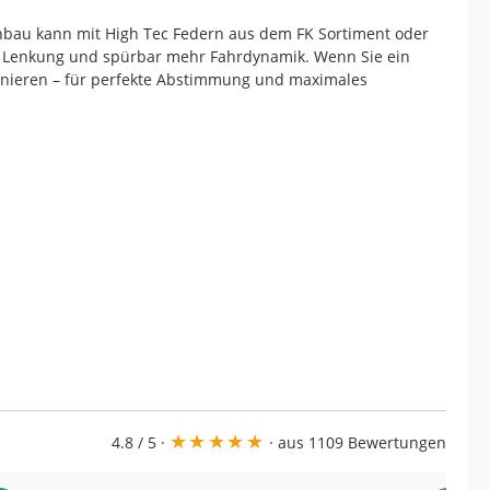
inbau kann mit High Tec Federn aus dem FK Sortiment oder
ere Lenkung und spürbar mehr Fahrdynamik. Wenn Sie ein
binieren – für perfekte Abstimmung und maximales
★
★
★
★
★
4.8 / 5 ·
· aus 1109 Bewertungen