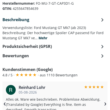
Herstellernummer:
FO-MU-7-GT-CAP3D1-G
GTIN:
4255647854639
Beschreibung
Verwendungsliste: Ford Mustang GT Mk7 (ab 2023)
Beschreibung: Der hochwertige Spoiler CAP passend für Ford
Mustang GT Mk7 ve…
Mehr
Produktsicherheit (GPSR)
Bewertungen
Kundenstimmen (Google)
★
★
★
★
★
4.8 / 5 ·
· aus 1110 Bewertungen
★
★
★
★
★
Reinhard Lohr
05-08-2026
Alles ok. Ware wie beschrieben. Problemlose Abwicklung.
‹
›
(Translated by Google) Everything is fine. Item as
described. Smooth transaction.