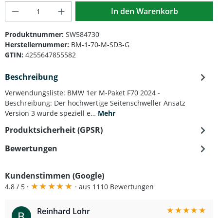
Produkt Anzahl: Gib den gewünschten Wert
In den Warenkorb
Produktnummer:
SW584730
Herstellernummer:
BM-1-70-M-SD3-G
GTIN:
4255647855582
Beschreibung
Verwendungsliste: BMW 1er M-Paket F70 2024 -
Beschreibung: Der hochwertige Seitenschweller Ansatz
Version 3 wurde speziell e…
Mehr
Produktsicherheit (GPSR)
Bewertungen
Kundenstimmen (Google)
★
★
★
★
★
4.8 / 5 ·
· aus 1110 Bewertungen
★
★
★
★
★
Reinhard Lohr