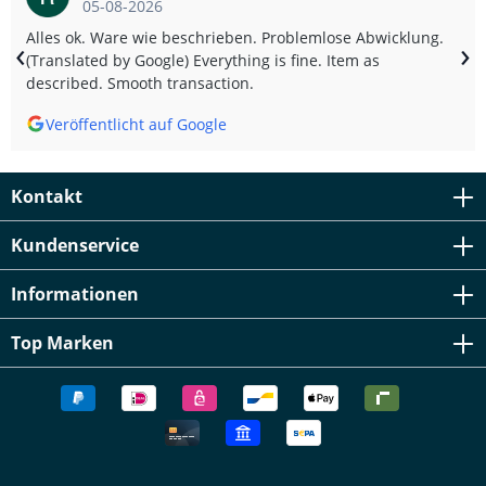
05-08-2026
Alles ok. Ware wie beschrieben. Problemlose Abwicklung.
‹
›
(Translated by Google) Everything is fine. Item as
described. Smooth transaction.
Veröffentlicht auf Google
Kontakt
Kundenservice
Informationen
Top Marken