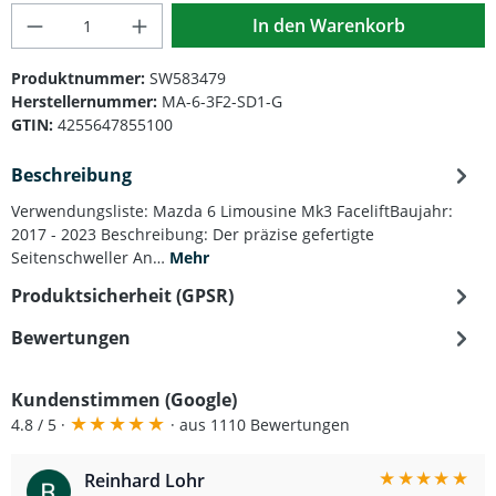
Produkt Anzahl: Gib den gewünschten Wert
In den Warenkorb
Produktnummer:
SW583479
Herstellernummer:
MA-6-3F2-SD1-G
GTIN:
4255647855100
Beschreibung
Verwendungsliste: Mazda 6 Limousine Mk3 FaceliftBaujahr:
2017 - 2023 Beschreibung: Der präzise gefertigte
Seitenschweller An…
Mehr
Produktsicherheit (GPSR)
Bewertungen
Kundenstimmen (Google)
★
★
★
★
★
4.8 / 5 ·
· aus 1110 Bewertungen
★
★
★
★
★
Reinhard Lohr