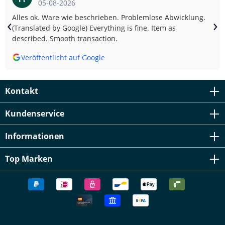
05-08-2026
Alles ok. Ware wie beschrieben. Problemlose Abwicklung.
‹
›
(Translated by Google) Everything is fine. Item as
described. Smooth transaction.
Veröffentlicht auf Google
Kontakt
Kundenservice
Informationen
Top Marken