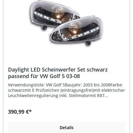
Daylight LED Scheinwerfer Set schwarz
passend für VW Golf 5 03-08
Verwendungsliste: VW Golf 5Baujahr: 2003 bis 2008Farbe:
schwarzmit E Prüfzeichen (eintragungsfrei)mit elektrischer
Leuchtweitenregulierung inkl. Stellmotormit R87
Zulassung für das Tagfahrlicht Beschreibung: Das
Daylight LED Scheinwerfer Set in Schwarz bietet eine
390,99 €*
moderne und sportliche Aufwertung für das
Fahrzeugdesign und sorgt gleichzeitig für mehr Sicherheit
im Straßenverkehr. Diese fahrzeugspezifischen
Scheinwerfer sind hochwertig verarbeitet und
Details
überzeugen durch die Kombination aus klassischem