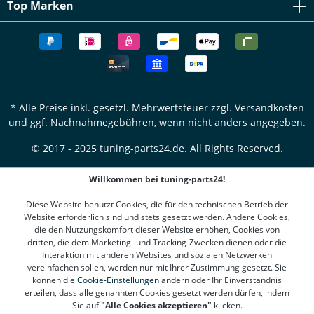
Top Marken
* Alle Preise inkl. gesetzl. Mehrwertsteuer zzgl.
Versandkosten
und ggf. Nachnahmegebühren, wenn nicht anders angegeben.
© 2017 - 2025 tuning-parts24.de. All Rights Reserved.
Willkommen bei tuning-parts24!
Diese Website benutzt Cookies, die für den technischen Betrieb der
Website erforderlich sind und stets gesetzt werden. Andere Cookies,
die den Nutzungskomfort dieser Website erhöhen, Cookies von
dritten, die dem Marketing- und Tracking-Zwecken dienen oder die
Interaktion mit anderen Websites und sozialen Netzwerken
vereinfachen sollen, werden nur mit Ihrer Zustimmung gesetzt. Sie
können die
Cookie-Einstellungen
ändern oder Ihr Einverständnis
erteilen, dass alle genannten Cookies gesetzt werden dürfen, indem
Sie auf
"Alle Cookies akzeptieren"
klicken.