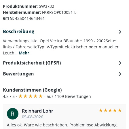
Produktnummer:
SW3732
Herstellernummer:
FKRFSOP010051-L
GTIN:
4250414643461
Beschreibung
Verwendungsliste: Opel Vectra BBaujahr: 1999 - 2002Seite:
links / FahrerseiteTyp: V-Typmit elektrischer oder manueller
Leuch…
Mehr
Produktsicherheit (GPSR)
Bewertungen
Kundenstimmen (Google)
★
★
★
★
★
4.8 / 5 ·
· aus 1109 Bewertungen
★
★
★
★
★
Reinhard Lohr
05-08-2026
Alles ok. Ware wie beschrieben. Problemlose Abwicklung.