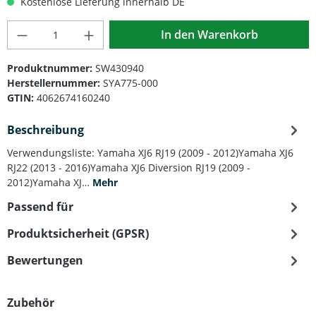
Kostenlose Lieferung innerhalb DE
Produkt Anzahl: Gib den gewünschten Wert
In den Warenkorb
Produktnummer:
SW430940
Herstellernummer:
SYA775-000
GTIN:
4062674160240
Beschreibung
Verwendungsliste: Yamaha XJ6 RJ19 (2009 - 2012)Yamaha XJ6
RJ22 (2013 - 2016)Yamaha XJ6 Diversion RJ19 (2009 -
2012)Yamaha XJ…
Mehr
Passend für
Produktsicherheit (GPSR)
Bewertungen
Produktgalerie überspringen
Zubehör