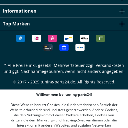
Informationen
Top Marken
* Alle Preise inkl. gesetzl. Mehrwertsteuer zzgl.
Versandkosten
und ggf. Nachnahmegebühren, wenn nicht anders angegeben.
© 2017 - 2025 tuning-parts24.de. All Rights Reserved.
Willkommen bei tuning-parts24!
Diese Website benutzt Cookies, die für den technischen Betrieb der
Website erforderlich sind und stets gesetzt werden. Andere Cookies,
die den Nutzungskomfort dieser Website erhöhen, Cookies von
dritten, die dem Marketing- und Tracking-Zwecken dienen oder die
Interaktion mit anderen Websites und sozialen Netzwerken