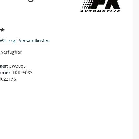
€*
wSt. zzgl. Versandkosten
 verfügbar
mer:
SW3085
mmer:
FKRL5083
4622176