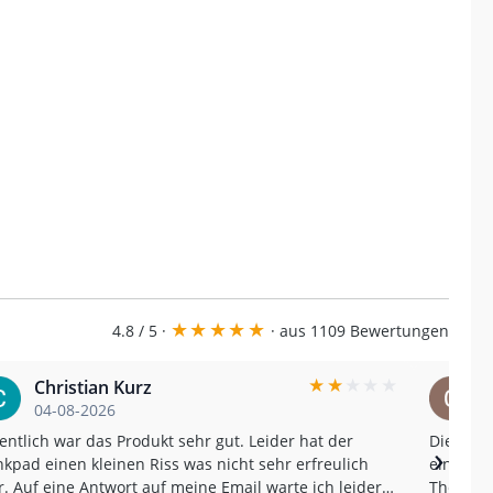
★
★
★
★
★
4.8 / 5 ·
· aus 1109 Bewertungen
★
★
★
★
★
Christian Kurz
04-08-2026
entlich war das Produkt sehr gut. Leider hat der
Die Sch
›
kpad einen kleinen Riss was nicht sehr erfreulich
einen wirklich
. Auf eine Antwort auf meine Email warte ich leider
The Samc