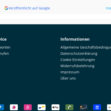
bis
me
Veröffentlicht auf Google
mir,
Goo
Unf
was
ema
by 
ice
Informationen
worten
Allgemeine Geschäftsbeding
rrufen
Datenschutzerklärung
Cookie Einstellungen
Widerrufsbelehrung
Impressum
Über uns