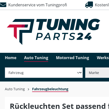
Kundenservice vom Tuningprofi
Kostenlo
springen
Zur Hauptnavigation springen
Home
Auto Tuning
Motorrad Tuning
Werks
Auto Tuning
Fahrzeugbeleuchtung
Rückleuchten Set passend f