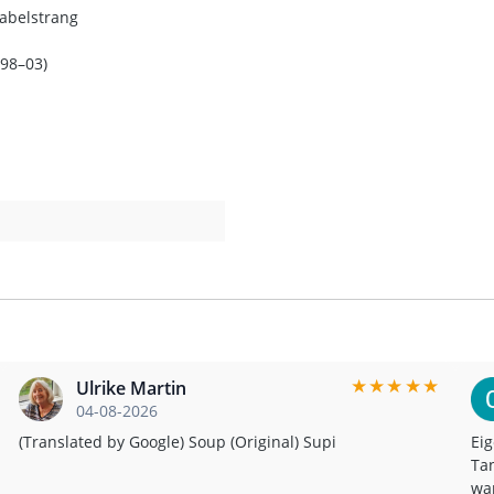
abelstrang
(98–03)
★
★
★
★
★
Ulrike Martin
04-08-2026
(Translated by Google) Soup (Original) Supi
Eig
Tan
war