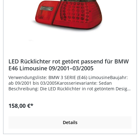
LED Rücklichter rot getönt passend für BMW
E46 Limousine 09/2001–03/2005
Verwendungsliste: BMW 3 SERIE (E46) LimousineBaujahr:
ab 09/2001 bis 03/2005Karosserievariante: Sedan
Beschreibung: Die LED Rücklichter in rot getöntem Design
bieten Ihrem Fahrzeug ein modernes und sportliches
Erscheinungsbild. Sie sind fahrzeugspezifisch **passend
158,00 €*
für** BMW E46 Limousine (Baujahr 09/2001–03/2005) und
werden als komplettes Set für links und rechts geliefert.
Dank E-Prüfzeichen E4 sind die Rücklichter vollständig für
den Straßenverkehr zugelassen und ermöglichen Ihnen
Details
eine einfache Montage ohne zusätzliche Eintragung.
Durch die integrierte LED-Technologie profitieren Sie von
hoher Leuchtkraft, schneller Reaktionszeit und einer