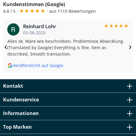
Kundenstimmen (Google)
langen Lebensdauer – für mehr Sicherheit und Stil auf der
★
★
★
★
★
Straße. Rot getönte LED Rücklichter für sportlichen Look E-
4.8 / 5 ·
· aus 1110 Bewertungen
Prüfzeichen E4 – keine Eintragung erforderlich
Hochwertige LED-Technik für bessere Sichtbarkeit
★
★
★
★
★
Reinhard Lohr
Komplettes Set für links & rechts Plug & Play – einfache
Montage ohne Modifikationen Lieferumfang: 1x LED
05-08-2026
Rücklicht links (rot getönt) 1x LED Rücklicht rechts (rot
Alles ok. Ware wie beschrieben. Problemlose Abwicklung.
‹
›
getönt)
(Translated by Google) Everything is fine. Item as
described. Smooth transaction.
Veröffentlicht auf Google
Kontakt
Kundenservice
Informationen
Top Marken